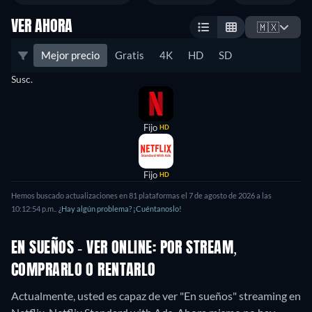
VER AHORA
🇲🇽
Mejor precio
Gratis
4K
HD
SD
Susc.
Fijo
HD
Fijo
HD
Hemos buscado actualizaciones en
81
plataformas el
7 de agosto de 2026
a las
10:12:54 p.m.
.
¿Hay algún problema? ¡Cuéntanoslo!
EN SUEÑOS - VER ONLINE: POR STREAM,
COMPRARLO O RENTARLO
Actualmente, usted es capaz de ver "En sueños" streaming en