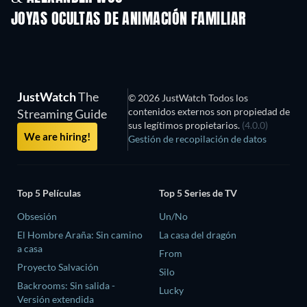
JOYAS OCULTAS DE ANIMACIÓN FAMILIAR
TV
JustWatch
The
© 2026 JustWatch Todos los
contenidos externos son propiedad de
Streaming Guide
sus legítimos propietarios.
(4.0.0)
We are hiring!
Gestión de recopilación de datos
Top 5 Películas
Top 5 Series de TV
Obsesión
Un/No
El Hombre Araña: Sin camino
La casa del dragón
a casa
From
Proyecto Salvación
Silo
Backrooms: Sin salida -
Lucky
Versión extendida