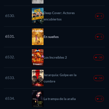
Deep Cover: Actores
6530.
-1
encubiertos
6531.
En sueños
-1
6532.
Los Increíbles 2
-38
Jerarquía: Golpe en la
6533.
-58
cumbre
6534.
La trampa de la araña
-2