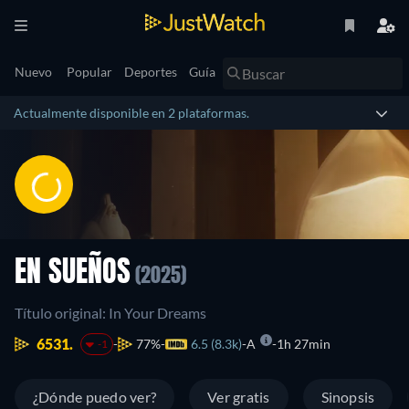
Nuevo
Popular
Deportes
Guía
Actualmente disponible en 2 plataformas.
EN SUEÑOS
(2025)
Título original: In Your Dreams
6531.
77%
6.5 (8.3k)
A
1h 27min
-1
¿Dónde puedo ver?
Ver gratis
Sinopsis