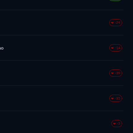
-24
no
-14
-39
-35
-3