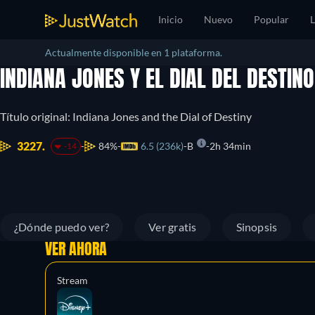
Inicio
Nuevo
Popular
L
Actualmente disponible en 1 plataforma.
INDIANA JONES Y EL DIAL DEL DESTIN
Título original: Indiana Jones and the Dial of Destiny
3227.
84%
6.5 (236k)
B
2h 34min
-14
¿Dónde puedo ver?
Ver gratis
Sinopsis
VER AHORA
Stream