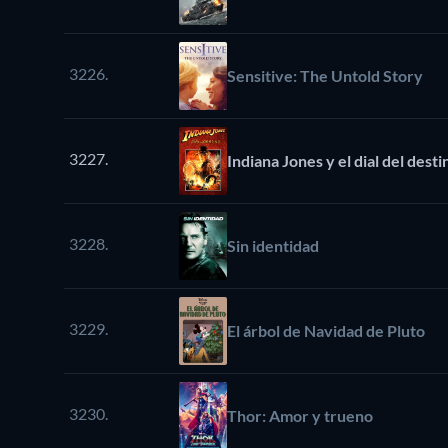
3226.
Sensitive: The Untold Story
3227.
Indiana Jones y el dial del desti
3228.
Sin identidad
3229.
El árbol de Navidad de Pluto
3230.
Thor: Amor y trueno