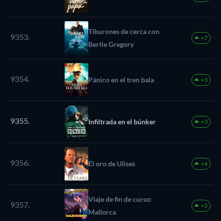
Tiburones de cerca con
9353.
+7
Bertie Gregory
9354.
Pánico en el tren bala
+3
9355.
Infiltrada en el búnker
+3
9356.
El oro de Ulises
+4
Viaje de fin de curso:
9357.
+5
Mallorca