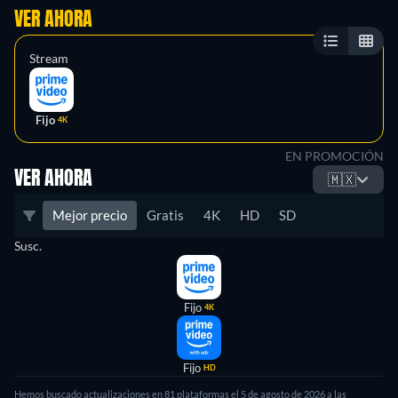
VER AHORA
Stream
Fijo
4K
EN PROMOCIÓN
VER AHORA
🇲🇽
Mejor precio
Gratis
4K
HD
SD
Susc.
Fijo
4K
Fijo
HD
Hemos buscado actualizaciones en
81
plataformas el
5 de agosto de 2026
a las