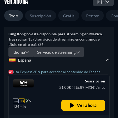
VER AHORA
🇲🇽
Todo
Suscripción
Gratis
Rentar
Com
King Kong no está disponible para streaming en México.
Tras revisar 1593 servicios de streaming, encontramos el
título en otro país (36).
Idioma
Servicio de streaming
España
Usa ExpressVPN para acceder al contenido de España
Suscripción
21,00€ (415,89 MXN) / mes
CC
HD
A
Ver ahora
134min