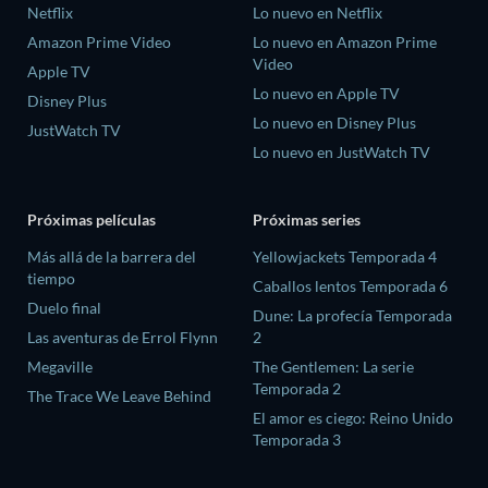
Netflix
Lo nuevo en Netflix
Amazon Prime Video
Lo nuevo en Amazon Prime
Video
Apple TV
Lo nuevo en Apple TV
Disney Plus
Lo nuevo en Disney Plus
JustWatch TV
Lo nuevo en JustWatch TV
Próximas películas
Próximas series
Más allá de la barrera del
Yellowjackets Temporada 4
tiempo
Caballos lentos Temporada 6
Duelo final
Dune: La profecía Temporada
Las aventuras de Errol Flynn
2
Megaville
The Gentlemen: La serie
Temporada 2
The Trace We Leave Behind
El amor es ciego: Reino Unido
Temporada 3