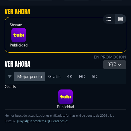
VER AHORA
Stream
Publicidad
EN PROMOCIÓN
VER AHORA
🇲🇽
Mejor precio
Gratis
4K
HD
SD
Gratis
Publicidad
Hemos buscado actualizaciones en 81 plataformas el 6 de agosto de 2026 a las
8:22:37.
¿Hay algún problema? ¡Cuéntanoslo!