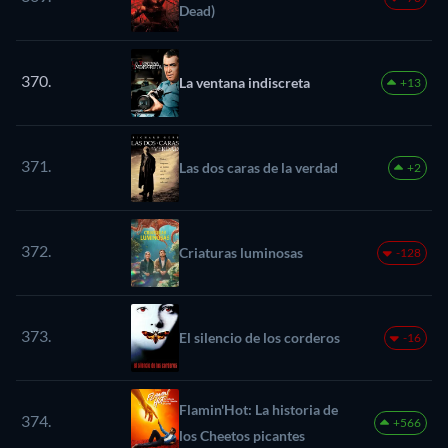
Dead)
370.
La ventana indiscreta
+13
371.
Las dos caras de la verdad
+2
372.
Criaturas luminosas
-128
373.
El silencio de los corderos
-16
Flamin'Hot: La historia de
374.
+566
los Cheetos picantes