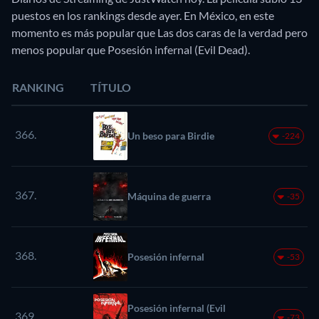
puestos en los rankings desde ayer. En México, en este
momento es más popular que Las dos caras de la verdad pero
menos popular que Posesión infernal (Evil Dead).
RANKING
TÍTULO
366.
Un beso para Birdie
-224
367.
Máquina de guerra
-35
368.
Posesión infernal
-53
Posesión infernal (Evil
369.
-73