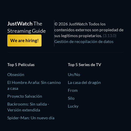
JustWatch
The
© 2026 JustWatch Todos los
contenidos externos son propiedad de
Streaming Guide
sus legítimos propietarios.
(3.13.0)
We are hiring!
Gestión de recopilación de datos
Top 5 Películas
Top 5 Series de TV
Obsesión
Un/No
El Hombre Araña: Sin camino
La casa del dragón
a casa
From
Proyecto Salvación
Silo
Backrooms: Sin salida -
Lucky
Versión extendida
Spider-Man: Un nuevo día