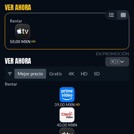
VER AHORA
Rentar
50,00 MXN
HD
EN PROMOCIÓN
VER AHORA
🇲🇽
Mejor precio
Gratis
4K
HD
SD
Rentar
39,00 MXN
HD
40,00 MXN