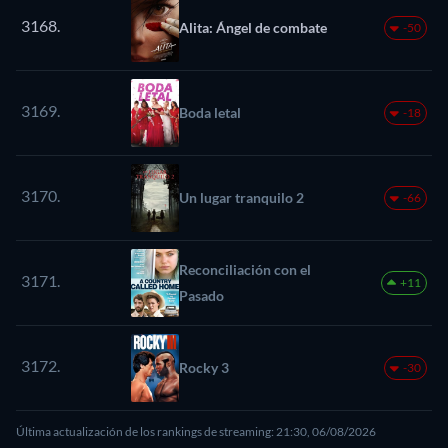
3168.
Alita: Ángel de combate
-50
3169.
Boda letal
-18
3170.
Un lugar tranquilo 2
-66
Reconciliación con el
3171.
+11
Pasado
3172.
Rocky 3
-30
Última actualización de los rankings de streaming: 21:30, 06/08/2026