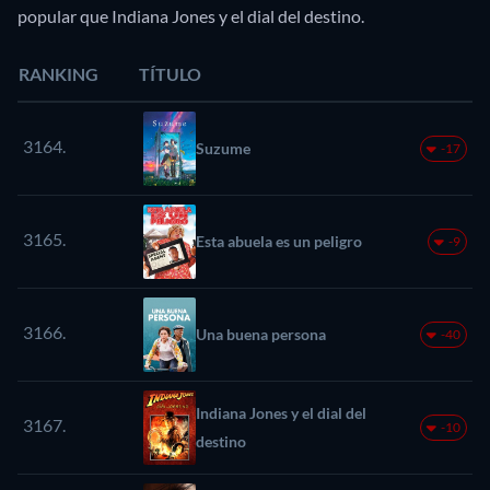
popular que Indiana Jones y el dial del destino.
RANKING
TÍTULO
3164.
Suzume
-17
3165.
Esta abuela es un peligro
-9
3166.
Una buena persona
-40
Indiana Jones y el dial del
3167.
-10
destino