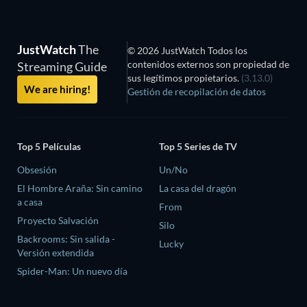
JustWatch
The
© 2026 JustWatch Todos los
contenidos externos son propiedad de
Streaming Guide
sus legítimos propietarios.
(3.13.0)
We are hiring!
Gestión de recopilación de datos
Top 5 Películas
Top 5 Series de TV
Obsesión
Un/No
El Hombre Araña: Sin camino
La casa del dragón
a casa
From
Proyecto Salvación
Silo
Backrooms: Sin salida -
Lucky
Versión extendida
Spider-Man: Un nuevo día