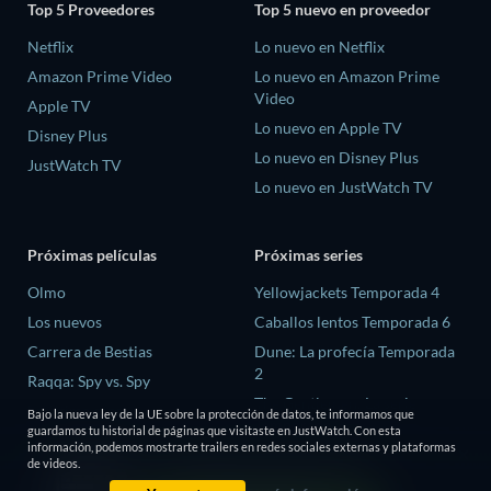
Top 5 Proveedores
Top 5 nuevo en proveedor
Netflix
Lo nuevo en Netflix
Amazon Prime Video
Lo nuevo en Amazon Prime
Video
Apple TV
Lo nuevo en Apple TV
Disney Plus
Lo nuevo en Disney Plus
JustWatch TV
Lo nuevo en JustWatch TV
Próximas películas
Próximas series
Olmo
Yellowjackets Temporada 4
Los nuevos
Caballos lentos Temporada 6
Carrera de Bestias
Dune: La profecía Temporada
2
Raqqa: Spy vs. Spy
The Gentlemen: La serie
La última casa
Bajo la nueva ley de la UE sobre la protección de datos, te informamos que
Temporada 2
guardamos tu historial de páginas que visitaste en JustWatch. Con esta
información, podemos mostrarte trailers en redes sociales externas y plataformas
El amor es ciego: Reino Unido
de videos.
Temporada 3