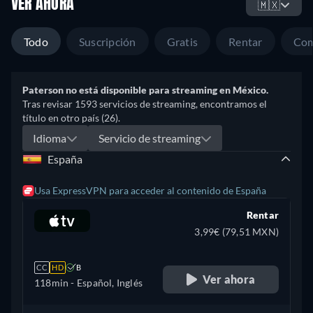
VER AHORA
🇲🇽
Todo
Suscripción
Gratis
Rentar
Com
Paterson no está disponible para streaming en México.
Tras revisar 1593 servicios de streaming, encontramos el
título en otro país (26).
Idioma
Servicio de streaming
España
Usa ExpressVPN para acceder al contenido de España
Rentar
3,99€ (79,51 MXN)
CC
HD
B
Ver ahora
118min
- Español, Inglés