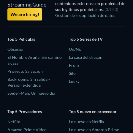
contenidos externos son propiedad de
Streaming Guide
sus legítimos propietarios.
(3.13.0)
We are hiring!
Gestión de recopilación de datos
Top 5 Películas
Top 5 Series de TV
Obsesión
Un/No
El Hombre Araña: Sin camino
La casa del dragón
a casa
From
Proyecto Salvación
Silo
Backrooms: Sin salida -
Lucky
Versión extendida
Spider-Man: Un nuevo día
Top 5 Proveedores
Top 5 nuevo en proveedor
Netflix
Lo nuevo en Netflix
Amazon Prime Video
Lo nuevo en Amazon Prime