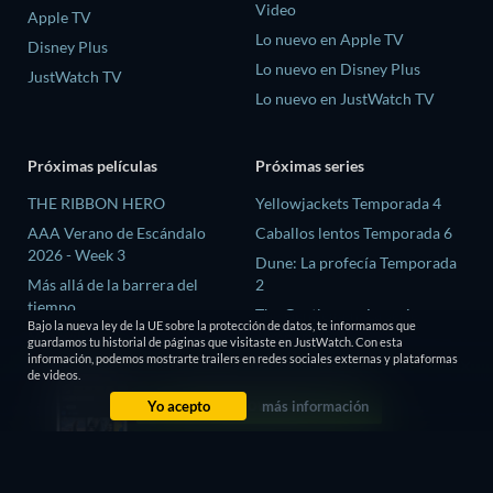
Video
Apple TV
Lo nuevo en Apple TV
Disney Plus
Lo nuevo en Disney Plus
JustWatch TV
Lo nuevo en JustWatch TV
Próximas películas
Próximas series
THE RIBBON HERO
Yellowjackets Temporada 4
AAA Verano de Escándalo
Caballos lentos Temporada 6
2026 - Week 3
Dune: La profecía Temporada
Más allá de la barrera del
2
tiempo
The Gentlemen: La serie
Bajo la nueva ley de la UE sobre la protección de datos, te informamos que
Megaville
Temporada 2
guardamos tu historial de páginas que visitaste en JustWatch. Con esta
información, podemos mostrarte trailers en redes sociales externas y plataformas
El proceso de las brujas
El amor es ciego: Reino Unido
de videos.
Temporada 3
Yo acepto
más información