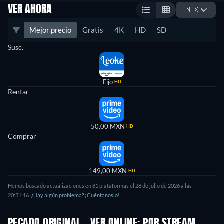
VER AHORA
🇲🇽
Mejor precio
Gratis
4K
HD
SD
Susc.
Fijo
HD
Rentar
50,00 MXN
HD
Comprar
149,00 MXN
HD
Hemos buscado actualizaciones en 81 plataformas el 28 de julio de 2026 a las
20:31:16.
¿Hay algún problema? ¡Cuéntanoslo!