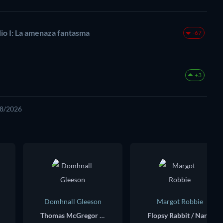
odio I: La amenaza fantasma
-67
+3
08/2026
Domhnall Gleeson
Margot Robbie
Thomas McGregor / Mr. Jeremy Fisher (voice)
Flopsy Rabbit / Narrator (voice)