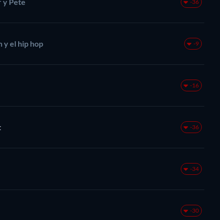
r y Pete
-36
 y el hip hop
-9
-16
t
-36
-34
-30