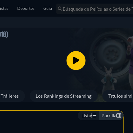
istas
Deportes
Guía
018)
Tráileres
Los Rankings de Streaming
Títulos simi
Lista
Parrilla