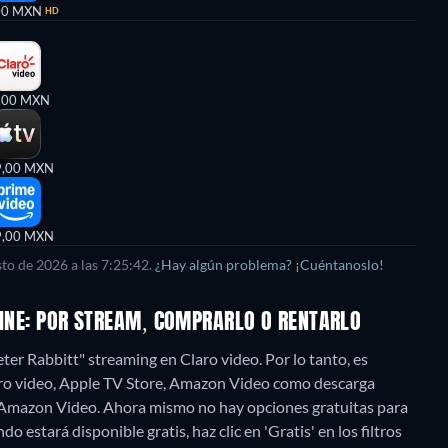
00 MXN
HD
,00 MXN
9,00 MXN
9,00 MXN
to de 2026 a las 7:25:42.
¿Hay algún problema? ¡Cuéntanoslo!
LINE: POR STREAM, COMPRARLO O RENTARLO
ter Rabbitt" streaming en Claro video. Por lo tanto, es
laro video, Apple TV Store, Amazon Video como descarga
, Amazon Video.
Ahora mismo no hay opciones gratuitas para
o estará disponible gratis, haz clic en 'Gratis' en los filtros