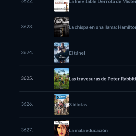
3622.
La Inevitable Derrota de Miste
3623.
La chispa en una llama: Hamilton
3624.
El túnel
3625.
Las travesuras de Peter Rabbit
3626.
3 idiotas
3627.
La mala educación