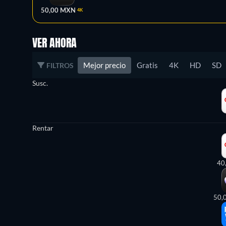
50,00 MXN
4K
VER AHORA
Mejor precio
Gratis
4K
HD
SD
FILTROS
Susc.
Rentar
40
50,