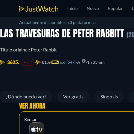
Inicio
Nuevo
Popular
L
Actualmente disponible en 3 plataformas.
LAS TRAVESURAS DE PETER RABBITT
(2
Título original: Peter Rabbit
3625.
81%
6.6 (54k)
A
1h 33min
-36
¿Dónde puedo ver?
Ver gratis
Sinopsis
VER AHORA
Rentar