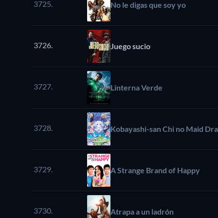
3725.
No le digas que soy yo
3726.
Juego sucio
3727.
Linterna Verde
3728.
Kobayashi-san Chi no Maid Dra
3729.
A Strange Brand of Happy
3730.
Atrapa a un ladrón