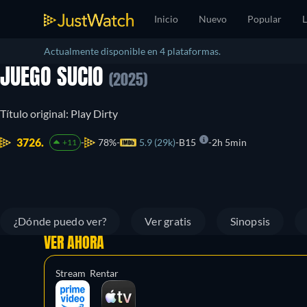
Inicio
Nuevo
Popular
L
Actualmente disponible en 4 plataformas.
JUEGO SUCIO
(2025)
Título original: Play Dirty
3726.
78%
5.9 (29k)
B15
2h 5min
+11
¿Dónde puedo ver?
Ver gratis
Sinopsis
VER AHORA
Stream
Rentar