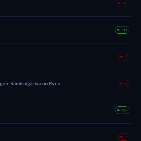
-10
+11
-7
gon: Samishigariya no Ryuu
-5
+29
-5