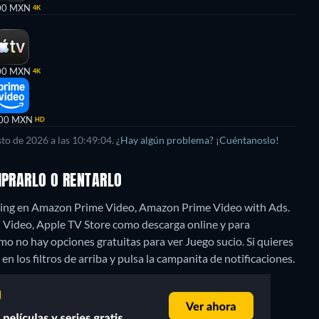
00 MXN
4K
00 MXN
4K
00 MXN
HD
to de 2026 a las 10:49:04.
¿Hay algún problema? ¡Cuéntanoslo!
MPRARLO O RENTARLO
aming en Amazon Prime Video, Amazon Prime Video with Ads.
on Video, Apple TV Store como descarga online y para
o no hay opciones gratuitas para ver Juego sucio. Si quieres
 en los filtros de arriba y pulsa la campanita de notificaciones.