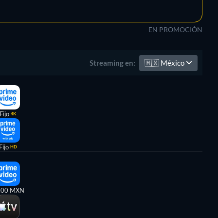
EN PROMOCIÓN
🇲🇽
México
Streaming en:
Fijo
4K
Fijo
HD
,00 MXN