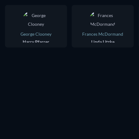
George Clooney
Frances McDormand
Harry Pfarrer
Linda Litzke