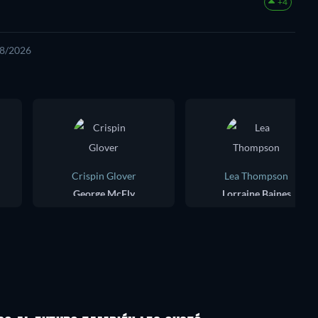
+4
08/2026
Crispin Glover
Lea Thompson
George McFly
Lorraine Baines