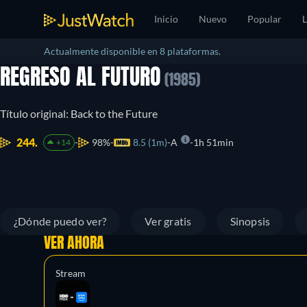
Inicio
Nuevo
Popular
L
Actualmente disponible en 8 plataformas.
REGRESO AL FUTURO
(1985)
Título original: Back to the Future
244.
98%
8.5 (1m)
A
1h 51min
+14
¿Dónde puedo ver?
Ver gratis
Sinopsis
VER AHORA
Stream