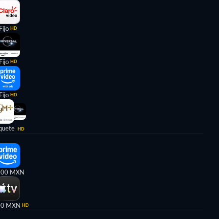
Fijo
HD
Fijo
HD
Fijo
HD
quete
HD
,00 MXN
00 MXN
HD