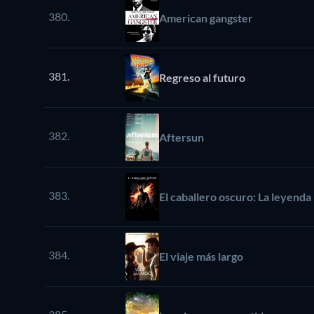
380.
American gangster
381.
Regreso al futuro
382.
Aftersun
383.
El caballero oscuro: La leyenda
384.
El viaje más largo