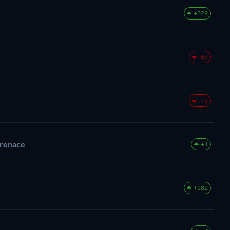
+329
-67
-73
 renace
+1
+582