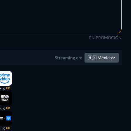
EN PROMOCIÓN
🇲🇽
México
Streaming en:
Fijo
HD
Fijo
HD
Fijo
HD