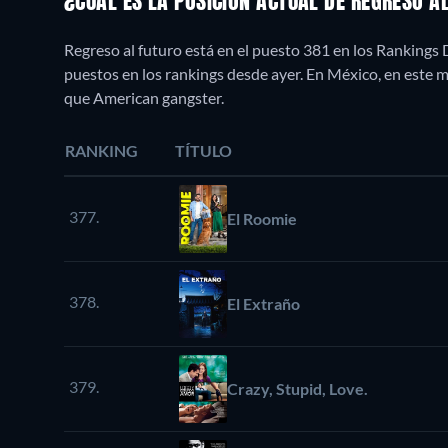
¿CUÁL ES LA POSICIÓN ACTUAL DE REGRESO A
Regreso al futuro está en el puesto 381 en los Rankings 
puestos en los rankings desde ayer. En México, en est
que American gangster.
RANKING
TÍTULO
377.
El Roomie
378.
El Extraño
379.
Crazy, Stupid, Love.