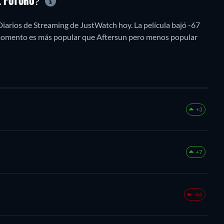
L FUTURO?
Diarios de Streaming de JustWatch hoy. La película bajó -67
e momento es más popular que Aftersun pero menos popular
+3
+7
-66