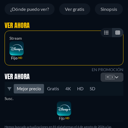
¿Dónde puedo ver?
Ver gratis
Sinopsis
VER AHORA
Stream
Fijo
HD
EN PROMOCIÓN
VER AHORA
🇲🇽
Mejor precio
Gratis
4K
HD
SD
Susc.
Fijo
HD
Hemos buscado actualizaciones en
81
plataformas el
6 de agosto de 2026
a las