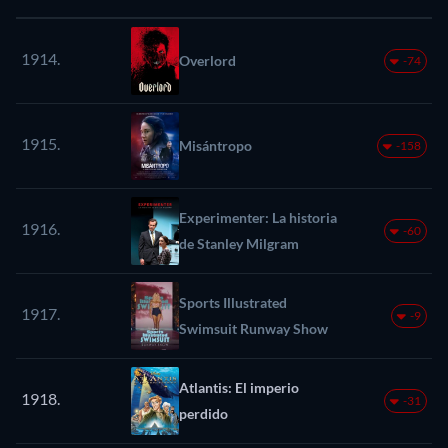
1914.
Overlord
-74
1915.
Misántropo
-158
Experimenter: La historia
1916.
-60
de Stanley Milgram
Sports Illustrated
1917.
-9
Swimsuit Runway Show
Atlantis: El imperio
1918.
-31
perdido