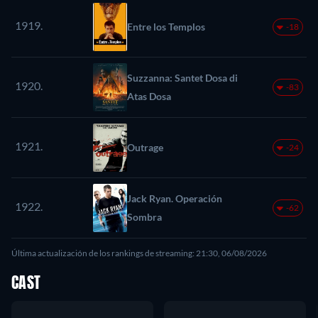
1919.
Entre los Templos
-18
Suzzanna: Santet Dosa di
1920.
-83
Atas Dosa
1921.
Outrage
-24
Jack Ryan. Operación
1922.
-62
Sombra
Última actualización de los rankings de streaming: 21:30, 06/08/2026
CAST