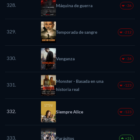
328.
Máquina de guerra
-36
329.
Temporada de sangre
-212
330.
Venganza
-34
Monster - Basada en una
331.
-123
historia real
332.
Siempre Alice
-123
333.
Parásitos
+31