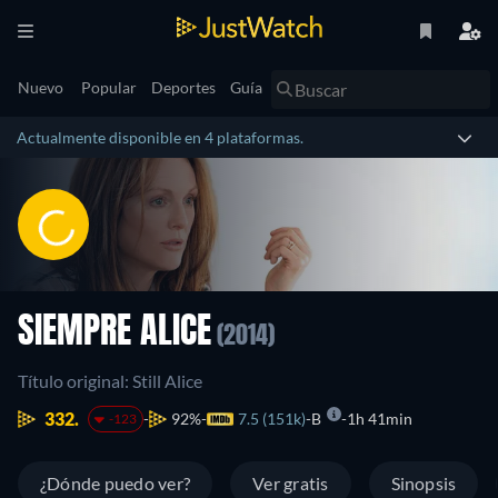
Nuevo
Popular
Deportes
Guía
Actualmente disponible en 4 plataformas.
SIEMPRE ALICE
(2014)
Título original: Still Alice
332.
92%
7.5 (151k)
B
1h 41min
-123
¿Dónde puedo ver?
Ver gratis
Sinopsis