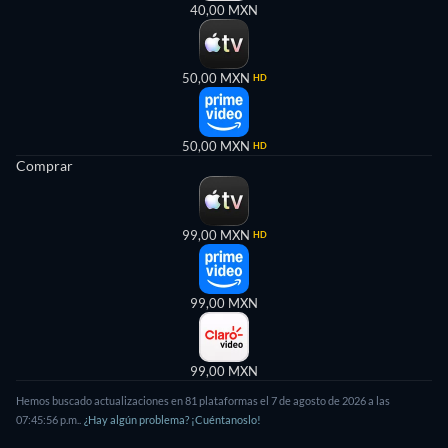
40,00 MXN
50,00 MXN
HD
50,00 MXN
HD
Comprar
99,00 MXN
HD
99,00 MXN
99,00 MXN
Hemos buscado actualizaciones en
81
plataformas el
7 de agosto de 2026
a las
07:45:56 p.m.
.
¿Hay algún problema? ¡Cuéntanoslo!