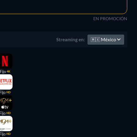
EN PROMOCIÓN
🇲🇽
México
Streaming en:
Fijo
4K
Fijo
HD
Fijo
HD
Fijo
HD