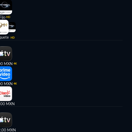
Fijo
HD
quete
HD
00 MXN
4K
00 MXN
4K
,00 MXN
9,00 MXN