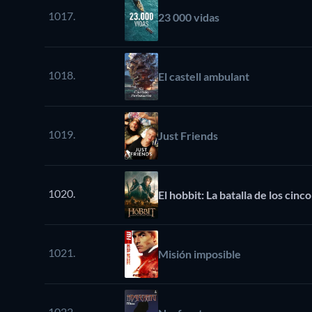
1017.
23 000 vidas
1018.
El castell ambulant
1019.
Just Friends
1020.
El hobbit: La batalla de los cinco
1021.
Misión imposible
1022.