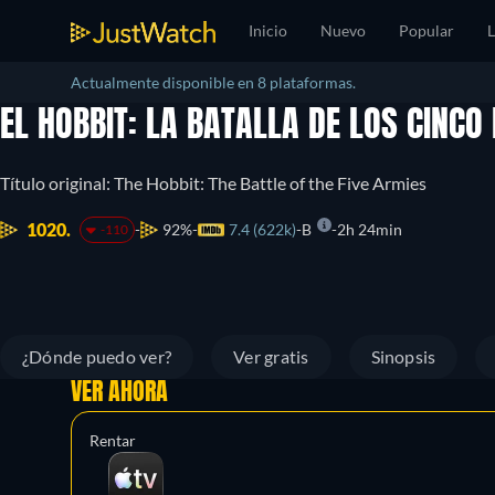
Inicio
Nuevo
Popular
L
Actualmente disponible en 8 plataformas.
EL HOBBIT: LA BATALLA DE LOS CINCO
Título original: The Hobbit: The Battle of the Five Armies
1020.
92%
7.4 (622k)
B
2h 24min
-110
¿Dónde puedo ver?
Ver gratis
Sinopsis
VER AHORA
Rentar