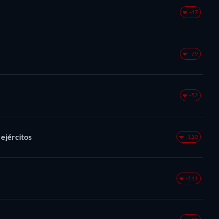
-47
-79
-52
 ejércitos
-110
-111