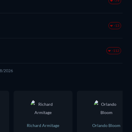
-79
-13
-112
08/2026
Richard Armitage
Orlando Bloom