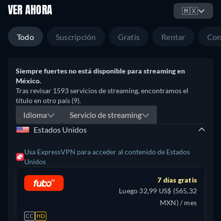
VER AHORA
🇲🇽
Todo
Suscripción
Gratis
Rentar
Com
Siempre fuertes no está disponible para streaming en
México.
Tras revisar 1593 servicios de streaming, encontramos el
título en otro país (9).
Idioma
Servicio de streaming
Estados Unidos
Usa ExpressVPN para acceder al contenido de Estados
Unidos
7 días gratis
Luego 32,99 US$ (565,32
MXN) / mes
CC
HD