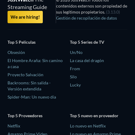
contenidos externos son propiedad de
Streaming Guide
sus legítimos propietarios.
(3.13.0)
We are hiring!
Gestión de recopilación de datos
Top 5 Películas
Top 5 Series de TV
Obsesión
Un/No
El Hombre Araña: Sin camino
La casa del dragón
a casa
From
Proyecto Salvación
Silo
Backrooms: Sin salida -
Lucky
Versión extendida
Spider-Man: Un nuevo día
Top 5 Proveedores
Top 5 nuevo en proveedor
Netflix
Lo nuevo en Netflix
Amazon Prime Video
Lo nuevo en Amazon Prime