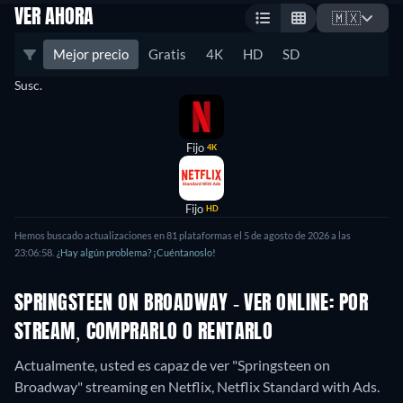
VER AHORA
🇲🇽
Mejor precio
Gratis
4K
HD
SD
Susc.
Fijo
4K
Fijo
HD
Hemos buscado actualizaciones en 81 plataformas el 5 de agosto de 2026 a las
23:06:58.
¿Hay algún problema? ¡Cuéntanoslo!
SPRINGSTEEN ON BROADWAY - VER ONLINE: POR
STREAM, COMPRARLO O RENTARLO
Actualmente, usted es capaz de ver "Springsteen on
Broadway" streaming en Netflix, Netflix Standard with Ads.