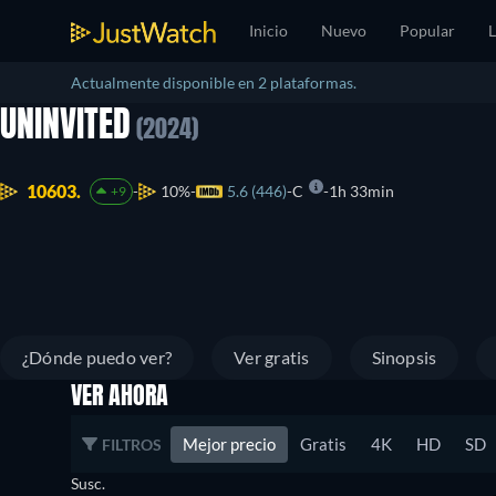
Inicio
Nuevo
Popular
L
Actualmente disponible en 2 plataformas.
UNINVITED
(2024)
10603.
10%
5.6 (446)
C
1h 33min
+9
¿Dónde puedo ver?
Ver gratis
Sinopsis
VER AHORA
Mejor precio
Gratis
4K
HD
SD
FILTROS
Susc.