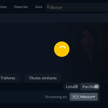
istas
Deportes
Guía
Tráileres
Títulos similares
Lista
Parrilla
🇲🇽
México
Streaming en: