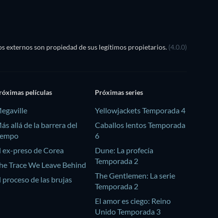
s externos son propiedad de sus legítimos propietarios.
(4.0.0)
róximas películas
Próximas series
egaville
Yellowjackets Temporada 4
ás allá de la barrera del
Caballos lentos Temporada
iempo
6
l ex-preso de Corea
Dune: La profecía
Temporada 2
he Trace We Leave Behind
The Gentlemen: La serie
l proceso de las brujas
Temporada 2
El amor es ciego: Reino
Unido Temporada 3