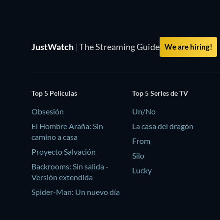
JustWatch
|
The Streaming Guide
We are hiring!
Top 5 Películas
Top 5 Series de TV
Obsesión
Un/No
El Hombre Araña: Sin
La casa del dragón
camino a casa
From
Proyecto Salvación
Silo
Backrooms: Sin salida -
Lucky
Versión extendida
Spider-Man: Un nuevo día