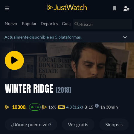
Nuevo
Popular
Deportes
Guía
Actualmente disponible en 5 plataformas.
WINTER RIDGE
(2018)
10300.
16%
4.3 (1.2k)
B-15
1h 30min
+4
¿Dónde puedo ver?
Ver gratis
Sinopsis