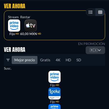
VER AHORA
Stream
Rentar
Fijo
60,00 MXN
HD
HD
EN PROMOCIÓN
VER AHORA
🇲🇽
Mejor precio
Gratis
4K
HD
SD
Susc.
Fijo
HD
Fijo
HD