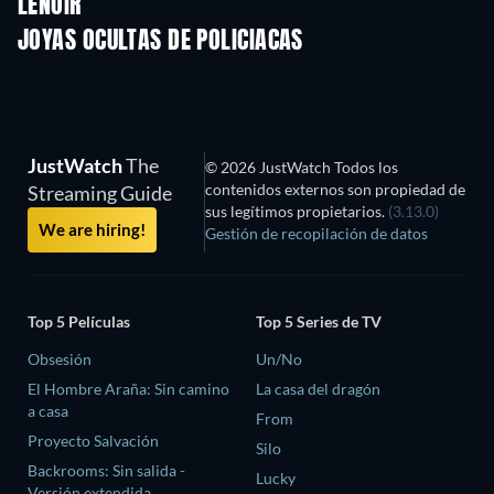
LENOIR
JOYAS OCULTAS DE POLICIACAS
TV
TV
JustWatch
The
© 2026 JustWatch Todos los
contenidos externos son propiedad de
Streaming Guide
sus legítimos propietarios.
(3.13.0)
We are hiring!
Gestión de recopilación de datos
Top 5 Películas
Top 5 Series de TV
Obsesión
Un/No
El Hombre Araña: Sin camino
La casa del dragón
a casa
From
Proyecto Salvación
Silo
Backrooms: Sin salida -
Lucky
Versión extendida