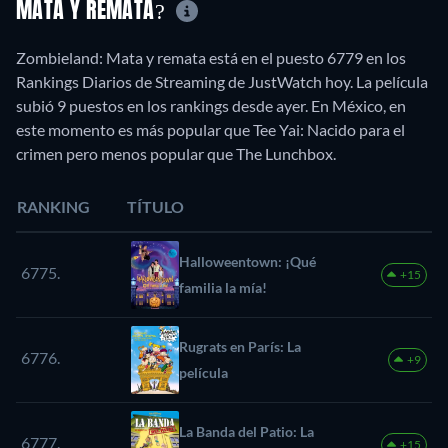
MATA Y REMATA?
Zombieland: Mata y remata está en el puesto 6779 en los
Rankings Diarios de Streaming de JustWatch hoy. La película
subió 9 puestos en los rankings desde ayer. En México, en
este momento es más popular que Tee Yai: Nacido para el
crimen pero menos popular que The Lunchbox.
RANKING
TÍTULO
Halloweentown: ¡Qué
6775.
+15
familia la mía!
Rugrats en París: La
6776.
+9
película
La Banda del Patio: La
6777.
+15