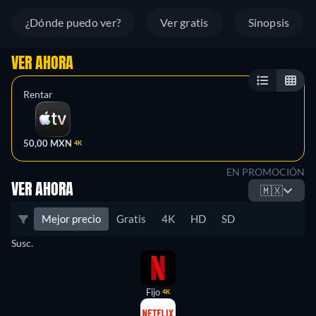
¿Dónde puedo ver?
Ver gratis
Sinopsis
VER AHORA
Rentar
50,00 MXN
4K
EN PROMOCIÓN
VER AHORA
🇲🇽
Mejor precio
Gratis
4K
HD
SD
Susc.
Fijo
4K