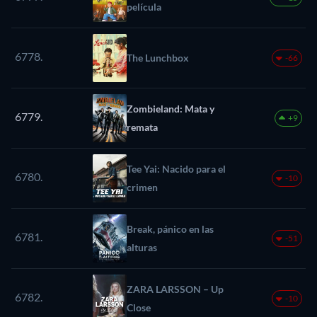
película
6778.
The Lunchbox
-66
Zombieland: Mata y
6779.
+9
remata
Tee Yai: Nacido para el
6780.
-10
crimen
Break, pánico en las
6781.
-51
alturas
ZARA LARSSON – Up
6782.
-10
Close