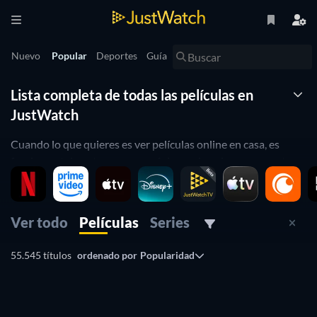
Nuevo
Popular
Deportes
Guía
Lista completa de todas las películas en
JustWatch
Cuando lo que quieres es ver películas online en casa, es
fundamental contar con una página web en la que encontrar
todas las películas y series que hay listadas en función a los
diferentes proveedores de streaming en los que se pueden
encontrar online.
Ver todo
Películas
Series
Eso es lo que te facilita JustWatch: una filmoteca virtual de
55.545 títulos
ordenado por
Popularidad
películas en la que buscar y encontrar las pelis que quieres
ver sin tener que echar horas y horas en buscar los títulos en
Google.