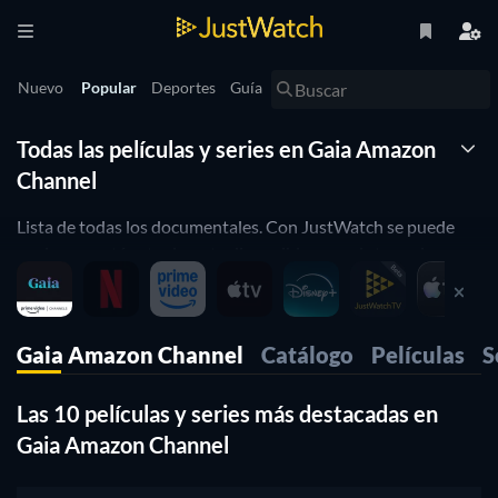
Nuevo
Popular
Deportes
Guía
Todas las películas y series en Gaia Amazon
Channel
Lista de todas los documentales. Con JustWatch se puede
ver lo que está actualmente disponible para el streaming en
Gaia Amazon Channel. Podrás filtrar la lista combinando
diferentes atributos. JustWatch es un motor de búsqueda de
streaming que te permite buscar y navegar a través de todos
Gaia Amazon Channel
Catálogo
Películas
S
los diferentes proveedores. Puedes averiguar dónde ver
películas y filtrar la lista combinando diferentes atributos.
Las 10 películas y series más destacadas en
Gaia Amazon Channel