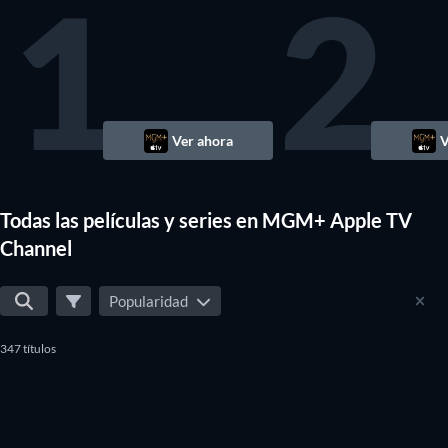
1
2
Ver ahora
V
Todas las películas y series en MGM+ Apple TV
Channel
Popularidad
347 títulos
TV
TV
TV
TV
TV
TV
TV
TV
TV
TV