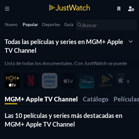
Nuevo
Popular
Deportes
Guía
Todas las películas y series en MGM+ Apple
TV Channel
Lista de todas los documentales. Con JustWatch se puede
ver lo que está actualmente disponible para el streaming en
MGM+ Apple TV Channel. Podrás filtrar la lista combinando
diferentes atributos. JustWatch es un motor de búsqueda de
streaming que te permite buscar y navegar a través de todos
MGM+ Apple TV Channel
Catálogo
Película
los diferentes proveedores. Puedes averiguar dónde ver
películas y filtrar la lista combinando diferentes atributos.
Las 10 películas y series más destacadas en
MGM+ Apple TV Channel