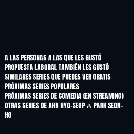
A LAS PERSONAS A LAS QUE LES GUSTÓ
PROPUESTA LABORAL TAMBIÉN LES GUSTÓ
TV
TV
SIMILARES SERIES QUE PUEDES VER GRATIS
TV
TV
PRÓXIMAS SERIES POPULARES
TV
TV
PRÓXIMAS SERIES DE COMEDIA (EN STREAMING)
Temporada 6
Temporada 2
Tempora
OTRAS SERIES DE AHN HYO-SEOP & PARK SEON-
HO
TV
TV