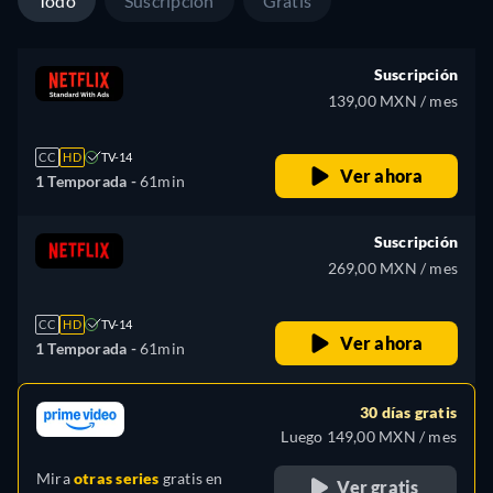
Todo
Suscripción
Gratis
Suscripción
139,00 MXN / mes
CC
HD
TV-14
Ver ahora
1 Temporada -
61min
Suscripción
269,00 MXN / mes
CC
HD
TV-14
Ver ahora
1 Temporada -
61min
30 días gratis
Luego 149,00 MXN / mes
Mira
otras series
gratis en
Ver gratis