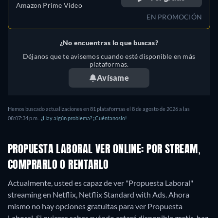
Amazon Prime Video
EN PROMOCIÓN
¿No encuentras lo que buscas?
Déjanos que te avisemos cuando esté disponible en más
plataformas.
Avísame
Hemos buscado actualizaciones en
81
plataformas el
8 de agosto de 2026
a las
08:07:34 p.m.
.
¿Hay algún problema? ¡Cuéntanoslo!
PROPUESTA LABORAL VER ONLINE: POR STREAM,
COMPRARLO O RENTARLO
Actualmente, usted es capaz de ver "Propuesta Laboral"
streaming en Netflix, Netflix Standard with Ads.
Ahora
mismo no hay opciones gratuitas para ver Propuesta
Laboral. Si quieres saber cuándo estará disponible gratis, haz