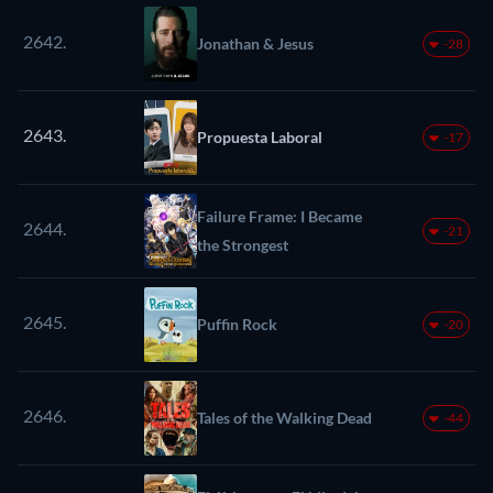
2642.
Jonathan & Jesus
-28
2643.
Propuesta Laboral
-17
Failure Frame: I Became
2644.
-21
the Strongest
2645.
Puffin Rock
-20
2646.
Tales of the Walking Dead
-44