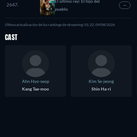
El último rey: El hijo del
2647.
—
pueblo
Última actualización de los rankings de streaming: 01:22, 09/08/2026
CAST
Ahn Hyo-seop
Kim Se-jeong
Kang Tae-moo
Shin Ha-ri