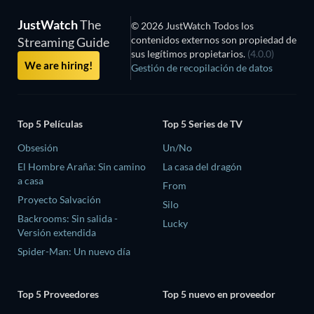
JustWatch
The
© 2026 JustWatch Todos los
contenidos externos son propiedad de
Streaming Guide
sus legítimos propietarios.
(4.0.0)
We are hiring!
Gestión de recopilación de datos
Top 5 Películas
Top 5 Series de TV
Obsesión
Un/No
El Hombre Araña: Sin camino
La casa del dragón
a casa
From
Proyecto Salvación
Silo
Backrooms: Sin salida -
Lucky
Versión extendida
Spider-Man: Un nuevo día
Top 5 Proveedores
Top 5 nuevo en proveedor