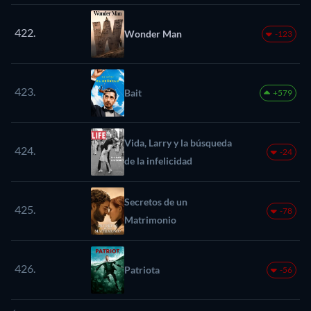
422.
Wonder Man
-123
423.
Bait
+579
Vida, Larry y la búsqueda
424.
-24
de la infelicidad
Secretos de un
425.
-78
Matrimonio
426.
Patriota
-56