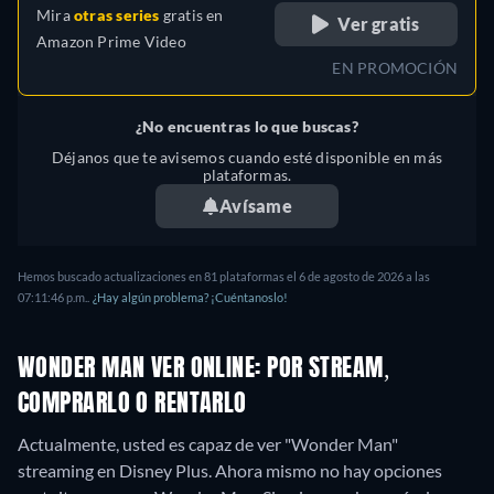
Mira
otras series
gratis en
Portugués (Brasil), Rumano,
Ver gratis
Amazon Prime Video
Eslovaquia, Turco
EN PROMOCIÓN
¿No encuentras lo que buscas?
Déjanos que te avisemos cuando esté disponible en más
plataformas.
Avísame
Hemos buscado actualizaciones en
81
plataformas el
6 de agosto de 2026
a las
07:11:46 p.m.
.
¿Hay algún problema? ¡Cuéntanoslo!
WONDER MAN VER ONLINE: POR STREAM,
COMPRARLO O RENTARLO
Actualmente, usted es capaz de ver "Wonder Man"
streaming en Disney Plus.
Ahora mismo no hay opciones