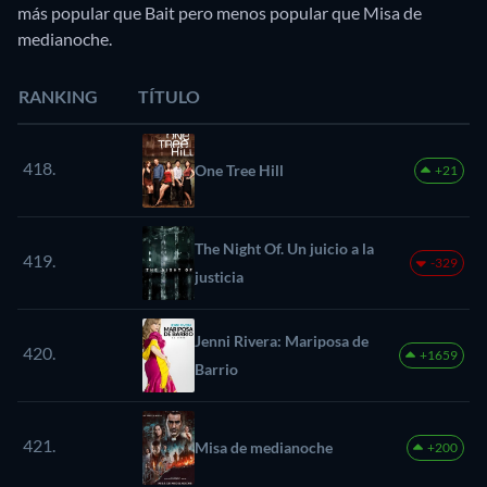
más popular que Bait pero menos popular que Misa de
medianoche.
RANKING
TÍTULO
418.
One Tree Hill
+21
The Night Of. Un juicio a la
419.
-329
justicia
Jenni Rivera: Mariposa de
420.
+1659
Barrio
421.
Misa de medianoche
+200