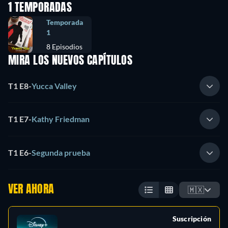
1 TEMPORADAS
Temporada
1
8 Episodios
MIRA LOS NUEVOS CAPÍTULOS
T1 E8
-
Yucca Valley
T1 E7
-
Kathy Friedman
T1 E6
-
Segunda prueba
VER AHORA
🇲🇽
Suscripción