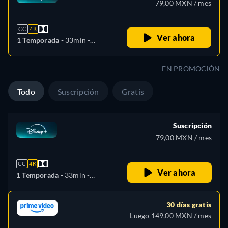
79,00 MXN / mes
CC
4K
Ver ahora
1 Temporada -
33min
-
Español, Checo, Alemán,
Inglés, Español (América
EN PROMOCIÓN
Latina), Francés, Húngaro,
Italiano, Japonés, Polaco,
Todo
Suscripción
Gratis
Portugués (Brasil), Rumano,
Eslovaquia, Turco
Suscripción
79,00 MXN / mes
CC
4K
Ver ahora
1 Temporada -
33min
-
Español, Checo, Alemán,
Inglés, Español (América
30 días gratis
Latina), Francés, Húngaro,
Luego 149,00 MXN / mes
Italiano, Japonés, Polaco,