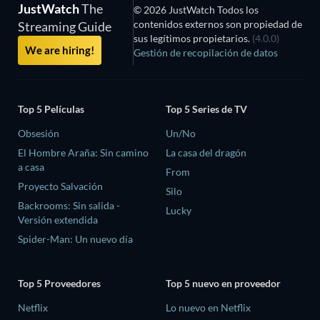
JustWatch
The
© 2026 JustWatch Todos los
contenidos externos son propiedad de
Streaming Guide
sus legítimos propietarios.
(4.0.0)
We are hiring!
Gestión de recopilación de datos
Top 5 Películas
Top 5 Series de TV
Obsesión
Un/No
El Hombre Araña: Sin camino
La casa del dragón
a casa
From
Proyecto Salvación
Silo
Backrooms: Sin salida -
Lucky
Versión extendida
Spider-Man: Un nuevo día
Top 5 Proveedores
Top 5 nuevo en proveedor
Netflix
Lo nuevo en Netflix