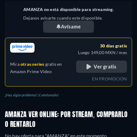
AMANZA no está disponible para streaming.
Dejanos avisarte cuando este disponible.
Avísame
30 días gratis
Luego 149,00 MXN / mes
Mira
otras series
gratis en
Ver gratis
Amazon Prime Video
EN PROMOCIÓN
¿Hay algún problema? ¡Cuéntanoslo!
AMANZA VER ONLINE: POR STREAM, COMPRARLO
O RENTARLO
No hay oferta para "AMANZA" en este momento.