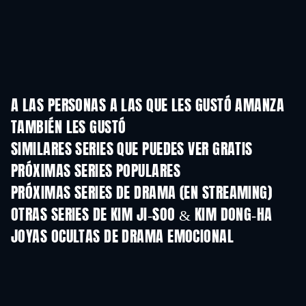
A LAS PERSONAS A LAS QUE LES GUSTÓ AMANZA
TAMBIÉN LES GUSTÓ
TV
TV
SIMILARES SERIES QUE PUEDES VER GRATIS
TV
TV
PRÓXIMAS SERIES POPULARES
TV
TV
PRÓXIMAS SERIES DE DRAMA (EN STREAMING)
Temporada 4
Temporada 6
Tempora
OTRAS SERIES DE KIM JI-SOO & KIM DONG-HA
TV
TV
JOYAS OCULTAS DE DRAMA EMOCIONAL