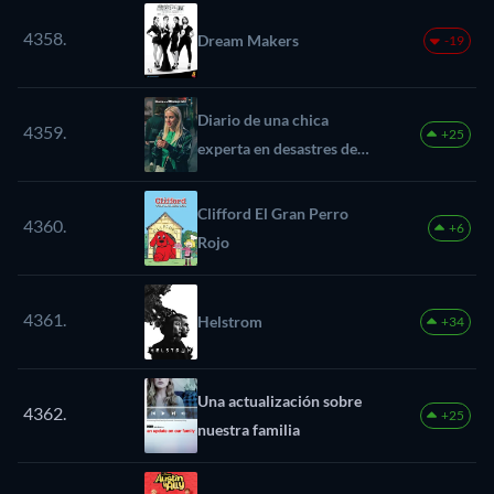
4358.
Dream Makers
-19
Diario de una chica
4359.
+25
experta en desastres de
amor
Clifford El Gran Perro
4360.
+6
Rojo
4361.
Helstrom
+34
Una actualización sobre
4362.
+25
nuestra familia