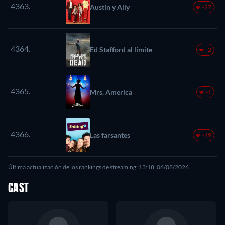
4363.
Austin y Ally
-27
4364.
Ed Stafford al límite
-2
4365.
Mrs. America
-1
4366.
Las farsantes
-19
Última actualización de los rankings de streaming: 13:18, 06/08/2026
CAST