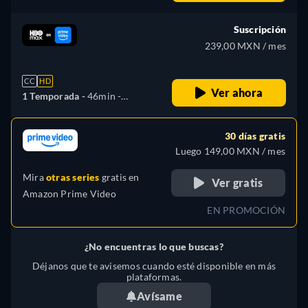
Español, Inglés
Suscripción
239,00 MXN / mes
CC
HD
Ver ahora
1 Temporada -
46min
-
Español, Alemán, Inglés,
Polaco, Ruso
30 días gratis
Luego 149,00 MXN / mes
Mira
otras series
gratis en
Ver gratis
Amazon Prime Video
EN PROMOCIÓN
¿No encuentras lo que buscas?
Déjanos que te avisemos cuando esté disponible en más
plataformas.
Avísame