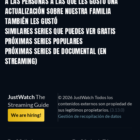
A LAS PERSONAS A LAS QUE LES GUSTÓ UNA
ACTUALIZACIÓN SOBRE NUESTRA FAMILIA
TAMBIÉN LES GUSTÓ
TV
TV
SIMILARES SERIES QUE PUEDES VER GRATIS
TV
TV
PRÓXIMAS SERIES POPULARES
TV
TV
PRÓXIMAS SERIES DE DOCUMENTAL (EN
STREAMING)
Temporada 1
Temporada 1
Tempora
JustWatch
The
© 2026 JustWatch Todos los
contenidos externos son propiedad de
Streaming Guide
sus legítimos propietarios.
(3.13.0)
We are hiring!
Gestión de recopilación de datos