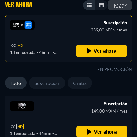
VER AHORA
🇲🇽
Suscripción
239,00 MXN / mes
CC
HD
Ver ahora
1 Temporada -
46min
-
Español, Alemán, Inglés,
Polaco, Ruso
EN PROMOCIÓN
Todo
Suscripción
Gratis
Suscripción
149,00 MXN / mes
CC
HD
Ver ahora
1 Temporada -
46min
-