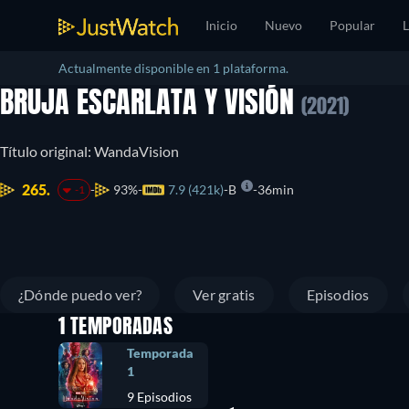
Inicio
Nuevo
Popular
L
Actualmente disponible en 1 plataforma.
BRUJA ESCARLATA Y VISIÓN
(2021)
Título original: WandaVision
265.
93%
7.9 (421k)
B
36min
-1
¿Dónde puedo ver?
Ver gratis
Episodios
1 TEMPORADAS
Temporada
1
9 Episodios