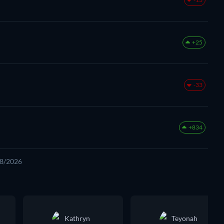
+25
-33
+834
08/2026