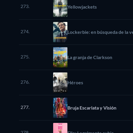
273.
Yellowjackets
274.
Lockerbie: en búsqueda de la 
275.
La granja de Clarkson
276.
Héroes
277.
Bruja Escarlata y Visión
278.
Elle: Legalmente rubia