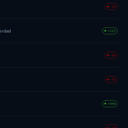
-21
verdad
+117
-66
-42
+496
-13