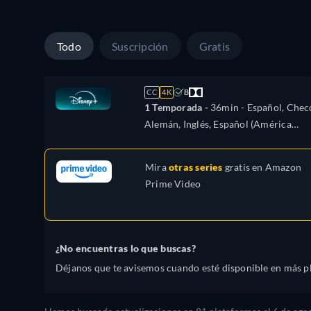
Húngaro, Italiano, Japonés, Coreano,
Polaco, Portugués (Brasil), Rumano,
Eslovaquia, Turco
Todo
Suscripción
Gratis
CC
4K
B
1 Temporada -
36min
- Español, Chec
Alemán, Inglés, Español (América
Latina), Francés, Francés (Canadá),
Húngaro, Italiano, Japonés, Coreano,
Mira
otras series
gratis en
Amazon
Polaco, Portugués (Brasil), Rumano,
Prime Video
Eslovaquia, Turco
¿No encuentras lo que buscas?
Déjanos que te avisemos cuando esté disponible en más p