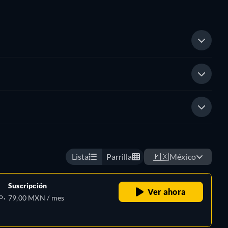
Lista
Parrilla
🇲🇽
México
Suscripción
Ver ahora
o,
79,00 MXN / mes