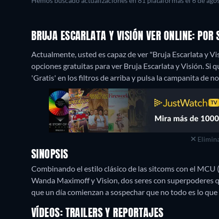
Hemos buscado actualizaciones en 81 plataformas el 6 de agos
BRUJA ESCARLATA Y VISIÓN VER ONLINE: PO
Actualmente, usted es capaz de ver "Bruja Escarlata y Vi
opciones gratuitas para ver Bruja Escarlata y Visión. Si q
'Gratis' en los filtros de arriba y pulsa la campanita de no
Elimina
SINOPSIS
Combinando el estilo clásico de las sitcoms con el MCU 
Wanda Maximoff y Vision, dos seres con superpoderes que
que un día comienzan a sospechar que no todo es lo que
VÍDEOS: TRAILERS Y REPORTAJES