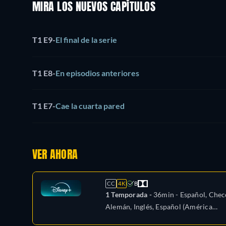
MIRA LOS NUEVOS CAPÍTULOS
T1 E9
-
El final de la serie
T1 E8
-
En episodios anteriores
T1 E7
-
Cae la cuarta pared
VER AHORA
CC
4K
B
1 Temporada -
36min
- Español, Chec
Alemán, Inglés, Español (América
Latina), Francés, Francés (Canadá),