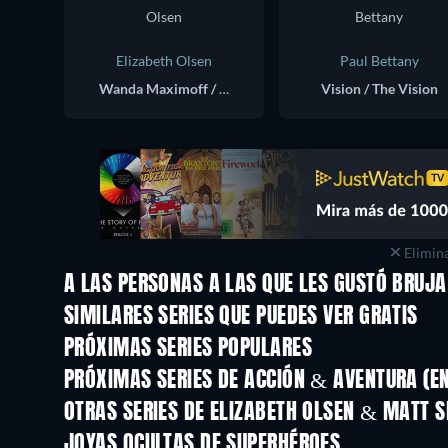
Elizabeth Olsen
Paul Bettany
Wanda Maximoff / Scarlet Witch
Vision / The Vision
Elimina
A LAS PERSONAS A LAS QUE LES GUSTÓ BRUJA
TV
TV
SIMILARES SERIES QUE PUEDES VER GRATIS
TV
TV
PRÓXIMAS SERIES POPULARES
TV
TV
PRÓXIMAS SERIES DE ACCIÓN & AVENTURA (E
Temporada 2
Temporada 2
OTRAS SERIES DE ELIZABETH OLSEN & MATT
TV
TV
JOYAS OCULTAS DE SUPERHÉROES