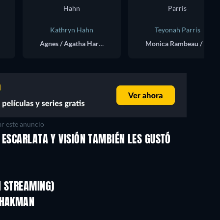
Kathryn Hahn
Teyonah Parris
Agnes / Agatha Harkness
Monica Rambeau / Geraldine
r este anuncio
 ESCARLATA Y VISIÓN TAMBIÉN LES GUSTÓ
TV
TV
TV
TV
TV
TV
N STREAMING)
Temporada 1
Temporada 2
 SHAKMAN
TV
TV
TV