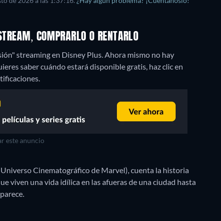
to de 2026 a las 1:37:16.
¿Hay algún problema? ¡Cuéntanoslo!
R STREAM, COMPRARLO O RENTARLO
sión" streaming en Disney Plus.
Ahora mismo no hay
uieres saber cuándo estará disponible gratis, haz clic en
tificaciones.
r este anuncio
(Universo Cinematográfico de Marvel), cuenta la historia
 viven una vida idílica en las afueras de una ciudad hasta
 parece.