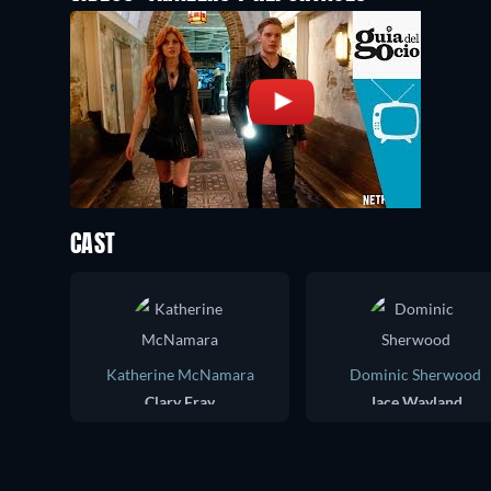
CAST
Katherine McNamara
Dominic Sherwood
Clary Fray
Jace Wayland