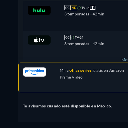
CC
HD
TV-14
3 temporadas -
42min
CC
TV-14
3 temporadas -
42min
Mos
Mira
otras series
gratis en
Amazon
Francia
Prime Video
Te avisamos cuando esté disponible en México.