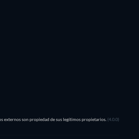
TV
TV
TV
TV
TV
Temporada 3
Temporada 1
TV
TV
TV
TV
s externos son propiedad de sus legítimos propietarios.
(4.0.0)