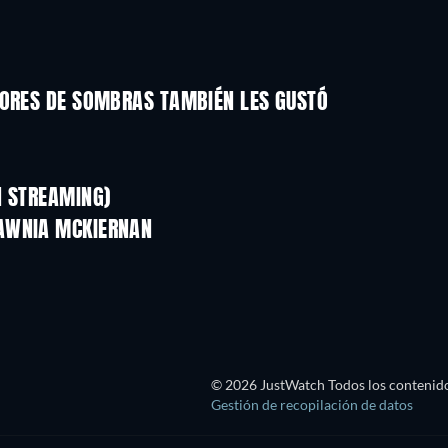
DORES DE SOMBRAS TAMBIÉN LES GUSTÓ
TV
TV
TV
TV
TV
TV
N STREAMING)
Temporada 1
Temporada 4
TAWNIA MCKIERNAN
TV
TV
TV
© 2026 JustWatch Todos los contenido
Gestión de recopilación de datos