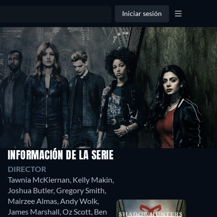
Iniciar sesión
INFORMACIÓN DE LA SERIE
DIRECTOR
Tawnia McKiernan
,
Kelly Makin
,
Joshua Butler
,
Gregory Smith
,
Mairzee Almas
,
Andy Wolk
,
James Marshall
,
Oz Scott
,
Ben