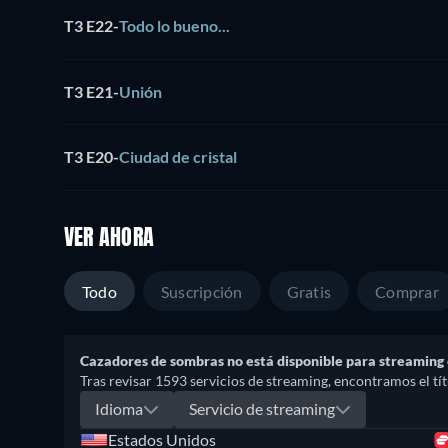
T3 E22
-
Todo lo bueno...
T3 E21
-
Unión
T3 E20
-
Ciudad de cristal
VER AHORA
Todo
Suscripción
Gratis
Comprar
Cazadores de sombras no está disponible para streaming
Tras revisar 1593 servicios de streaming, encontramos el títu
Idioma
Servicio de streaming
Estados Unidos