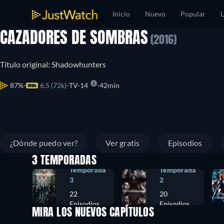
Inicio
Nuevo
Popular
L
CAZADORES DE SOMBRAS
(2016)
Título original: Shadowhunters
87%
6.5 (72k)
TV-14
42min
¿Dónde puedo ver?
Ver gratis
Episodios
3 TEMPORADAS
Temporada
Temporada
3
2
22
20
Episodios
Episodios
MIRA LOS NUEVOS CAPÍTULOS