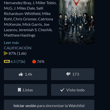
Hernandez Bray
,
J. Miller Tobin
,
McG
,
J. Miles Dale
,
Salli
Richardson-Whitfield
,
Mike
Rohl
,
Chris Grismer
,
Catriona
McKenzie
,
Mick Garris
,
Joe
Lazarov
,
Jeremiah S. Chechik
,
Matthew Hastings
Leer más
CALIFICACIÓN
87%
(1.6k)
6.5 (71k)
76%
1.4k
173
Listas
Visto todo
Iniciar sesión
para sincronizar la Watchlist