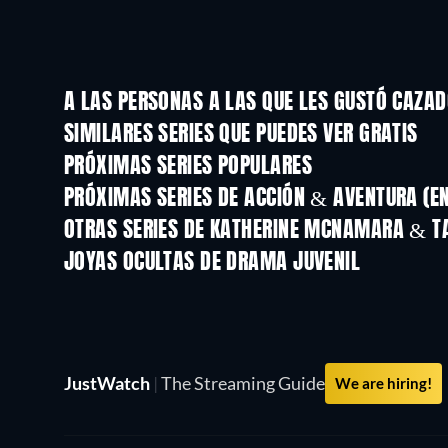
A LAS PERSONAS A LAS QUE LES GUSTÓ CAZA
TV
TV
SIMILARES SERIES QUE PUEDES VER GRATIS
TV
TV
PRÓXIMAS SERIES POPULARES
TV
TV
PRÓXIMAS SERIES DE ACCIÓN & AVENTURA (E
Temporada 2
Temporada 2
OTRAS SERIES DE KATHERINE MCNAMARA & 
TV
TV
JOYAS OCULTAS DE DRAMA JUVENIL
TV
JustWatch
|
The Streaming Guide
We are hiring!