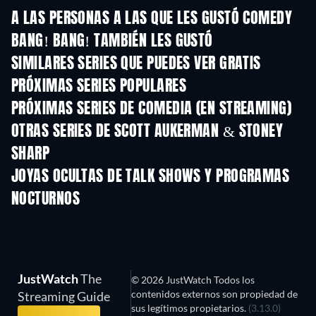
A LAS PERSONAS A LAS QUE LES GUSTÓ COMEDY
BANG! BANG! TAMBIÉN LES GUSTÓ
TV
TV
SIMILARES SERIES QUE PUEDES VER GRATIS
TV
TV
PRÓXIMAS SERIES POPULARES
TV
TV
PRÓXIMAS SERIES DE COMEDIA (EN STREAMING)
Temporada 6
Temporada 2
Tempora
OTRAS SERIES DE SCOTT AUKERMAN & STONEY
SHARP
TV
JOYAS OCULTAS DE TALK SHOWS Y PROGRAMAS
NOCTURNOS
TV
TV
JustWatch
The
© 2026 JustWatch Todos los
contenidos externos son propiedad de
Streaming Guide
sus legítimos propietarios.
(3.13.0)