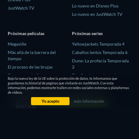
Lo nuevo en Disney Plus
JustWatch TV
Lo nuevo en JustWatch TV
Próximas películas
Próximas series
Megaville
Yellowjackets Temporada 4
Más allá de la barrera del
Caballos lentos Temporada 6
tiempo
Dune: La profecía Temporada
El proceso de las brujas
2
El ex-preso de Corea
The Gentlemen: La serie
Bajo la nueva ley de la UE sobre la protección de datos, te informamos que
Temporada 2
The Trace We Leave Behind
guardamos tu historial de páginas que visitaste en JustWatch. Con esta
información, podemos mostrarte trailers en redes sociales externas y plataformas
El amor es ciego: Reino Unido
de videos.
Temporada 3
Yo acepto
más información