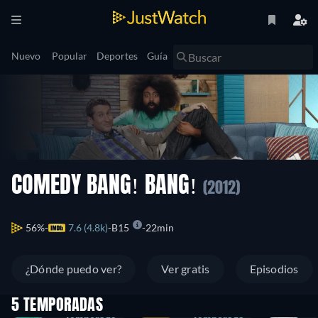
Nuevo
Popular
Deportes
Guía
COMEDY BANG! BANG!
(2012)
56%
7.6 (4.8k)
B15
22min
¿Dónde puedo ver?
Ver gratis
Episodios
5 TEMPORADAS