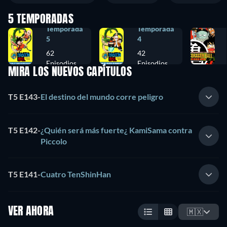
5 TEMPORADAS
Temporada
Temporada
5
4
62
42
Episodios
Episodios
MIRA LOS NUEVOS CAPÍTULOS
T5 E143
-
El destino del mundo corre peligro
T5 E142
-
¿Quién será más fuerte¿ KamiSama contra
Piccolo
T5 E141
-
Cuatro TenShinHan
VER AHORA
🇲🇽