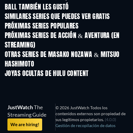
BALL TAMBIÉN LES GUSTÓ
TV
TV
SIMILARES SERIES QUE PUEDES VER GRATIS
TV
TV
PRÓXIMAS SERIES POPULARES
TV
TV
PRÓXIMAS SERIES DE ACCIÓN & AVENTURA (EN
STREAMING)
Temporada 2
Temporada 2
Tempora
OTRAS SERIES DE MASAKO NOZAWA & MITSUO
HASHIMOTO
TV
TV
JOYAS OCULTAS DE HULU CONTENT
TV
TV
JustWatch
The
© 2026 JustWatch Todos los
contenidos externos son propiedad de
Streaming Guide
sus legítimos propietarios.
(4.0.0)
We are hiring!
Gestión de recopilación de datos