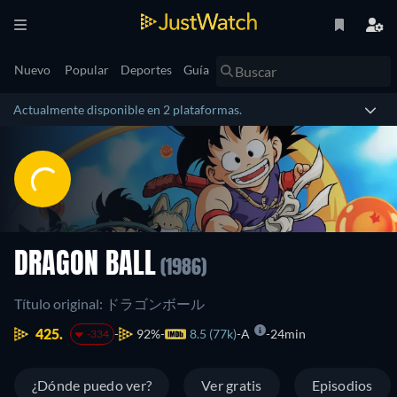
Nuevo
Popular
Deportes
Guía
Actualmente disponible en 2 plataformas.
DRAGON BALL
(1986)
Título original: ドラゴンボール
425.
92%
8.5 (77k)
A
24min
-334
¿Dónde puedo ver?
Ver gratis
Episodios