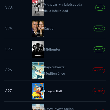
Vida, Larry y la búsqueda
393.
+5
de la infelicidad
394.
Castle
+15
395.
Midhunter
+40
Bajo cubierta:
396.
-118
Mediterráneo
397.
Dragon Ball
-306
Navy: Investigación