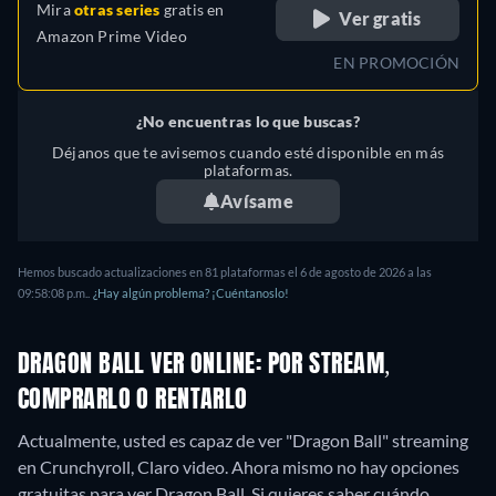
Mira
otras series
gratis en
Ver gratis
Amazon Prime Video
EN PROMOCIÓN
¿No encuentras lo que buscas?
Déjanos que te avisemos cuando esté disponible en más
plataformas.
Avísame
Hemos buscado actualizaciones en
81
plataformas el
6 de agosto de 2026
a las
09:58:08 p.m.
.
¿Hay algún problema? ¡Cuéntanoslo!
DRAGON BALL VER ONLINE: POR STREAM,
COMPRARLO O RENTARLO
Actualmente, usted es capaz de ver "Dragon Ball" streaming
en Crunchyroll, Claro video.
Ahora mismo no hay opciones
gratuitas para ver Dragon Ball. Si quieres saber cuándo