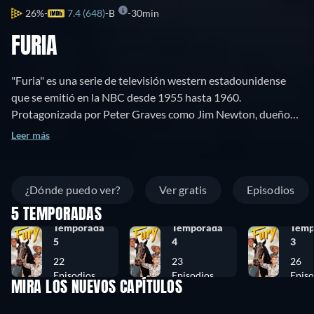
26%
7.4 (648)
B
30min
FURIA
"Furia" es una serie de televisión western estadounidense
que se emitió en la NBC desde 1955 hasta 1960.
Protagonizada por Peter Graves como Jim Newton, dueño
del rancho Broken Wheel en California; Bobby Diamond
Leer más
como su hijo adoptivo, Joey Clark Newton, y William
Fawcett como el peón Pete Wilkey. Roger Mobley
coprotagonizó las dos últimas temporadas como Homer
¿Dónde puedo ver?
Ver gratis
Episodios
"Packy" Lambert, amigo de Joey. La frecuente introducción
5 TEMPORADAS
del programa muestra al querido semental corriendo dentro
Temporada
Temporada
Temp
del corral y acercándose a la cámara mientras el narrador
5
4
3
dice: "¡FURIA!... La historia de un caballo... y del niño que lo
22
23
26
ama". "Furia" es la primera serie estadounidense producida
Episodios
Episodios
Episo
originalmente por Television Programs of America y
MIRA LOS NUEVOS CAPÍTULOS
posteriormente por la compañía británica ITC