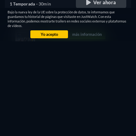
Ver ahora
1 Temporada -
30min
Bajo la nueva ley de la UE sobre la protección de datos, te informamos que
guardamos tu historial de páginas que visitaste en JustWatch. Con esta
Gratis con anuncios
información, podemos mostrarte trailers en redes sociales externas y plataformas
de videos.
retail price
Yo acepto
más información
CC
B
Ver ahora
1 Temporada -
30min
30 días gratis
Luego 149,00 MXN / mes
Mira
otras series
gratis en
Ver gratis
Amazon Prime Video
EN PROMOCIÓN
¿No encuentras lo que buscas?
Déjanos que te avisemos cuando esté disponible en más
plataformas.