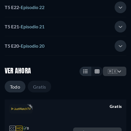
Entertainment.
T5 E22
-
Episodio 22
T5 E21
-
Episodio 21
T5 E20
-
Episodio 20
VER AHORA
🇲🇽
Todo
Gratis
Gratis
retail price
CC
HD
B