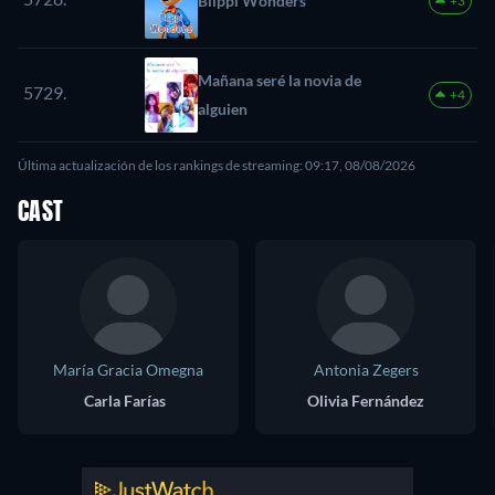
Blippi Wonders
+3
Mañana seré la novia de
5729.
+4
alguien
Última actualización de los rankings de streaming: 09:17, 08/08/2026
CAST
María Gracia Omegna
Antonia Zegers
Carla Farías
Olivia Fernández