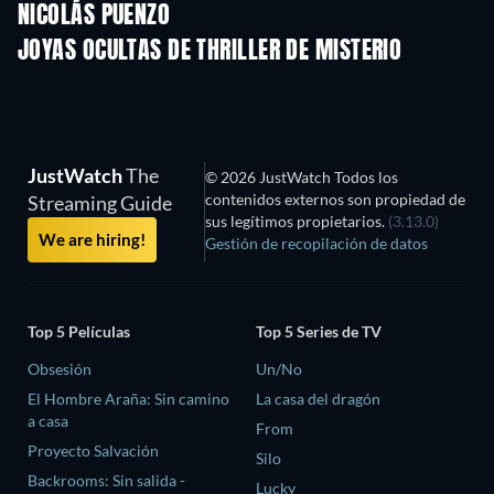
NICOLÁS PUENZO
TV
TV
JOYAS OCULTAS DE THRILLER DE MISTERIO
TV
JustWatch
The
© 2026 JustWatch Todos los
contenidos externos son propiedad de
Streaming Guide
sus legítimos propietarios.
(3.13.0)
We are hiring!
Gestión de recopilación de datos
Top 5 Películas
Top 5 Series de TV
Obsesión
Un/No
El Hombre Araña: Sin camino
La casa del dragón
a casa
From
Proyecto Salvación
Silo
Backrooms: Sin salida -
Lucky