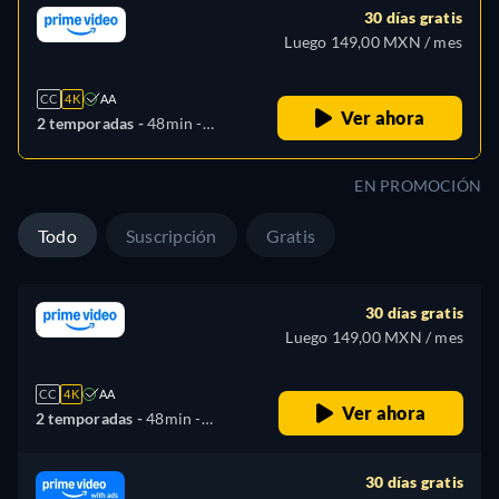
30 días gratis
Luego 149,00 MXN / mes
CC
4K
AA
Ver ahora
2 temporadas -
48min
-
Español, Portugués
EN PROMOCIÓN
Todo
Suscripción
Gratis
30 días gratis
Luego 149,00 MXN / mes
CC
4K
AA
Ver ahora
2 temporadas -
48min
-
Español, Portugués
30 días gratis