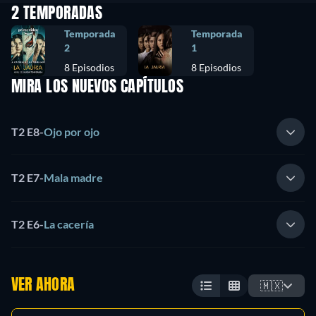
2 TEMPORADAS
Temporada
Temporada
2
1
8 Episodios
8 Episodios
MIRA LOS NUEVOS CAPÍTULOS
T2 E8
-
Ojo por ojo
T2 E7
-
Mala madre
T2 E6
-
La cacería
VER AHORA
🇲🇽