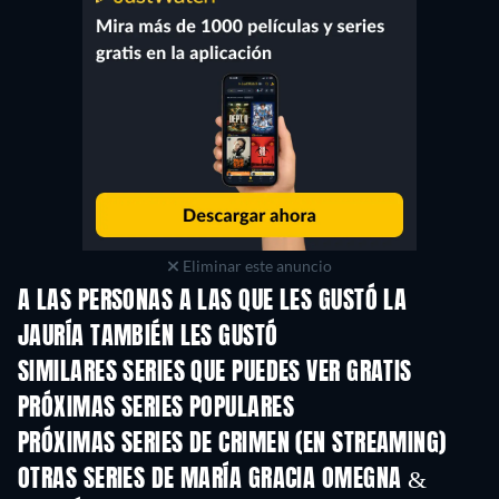
Eliminar este anuncio
A LAS PERSONAS A LAS QUE LES GUSTÓ LA
JAURÍA TAMBIÉN LES GUSTÓ
TV
TV
SIMILARES SERIES QUE PUEDES VER GRATIS
TV
TV
PRÓXIMAS SERIES POPULARES
TV
TV
PRÓXIMAS SERIES DE CRIMEN (EN STREAMING)
Temporada 6
Temporada 2
Tempora
OTRAS SERIES DE MARÍA GRACIA OMEGNA &