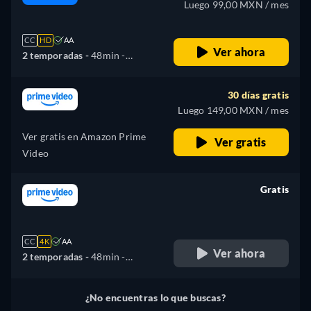
Luego 99,00 MXN / mes
CC
HD
AA
Ver ahora
2 temporadas -
48min
-
Español, Portugués
30 días gratis
Luego 149,00 MXN / mes
Ver gratis en Amazon Prime
Ver gratis
Video
Gratis
retail price
CC
4K
AA
Ver ahora
2 temporadas -
48min
-
Español, Portugués
¿No encuentras lo que buscas?