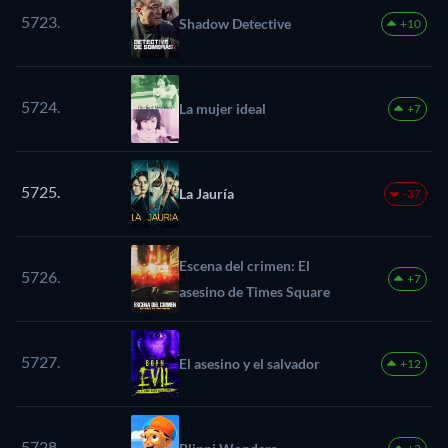
5723.
Shadow Detective
+10
5724.
La mujer ideal
+7
5725.
La Jauría
-37
Escena del crimen: El
5726.
+7
asesino de Times Square
5727.
El asesino y el salvador
+12
5728.