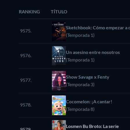
RANKING
TÍTULO
Sketchbook: Cómo empezar a d
9575.
(Temporada 1)
Un asesino entre nosotros
9576.
(Temporada 1)
Show Savage x Fenty
9577.
(Temporada 3)
Cocomelon: ¡A cantar!
9578.
(Temporada 8)
Losmen Bu Broto: La serie
9579.