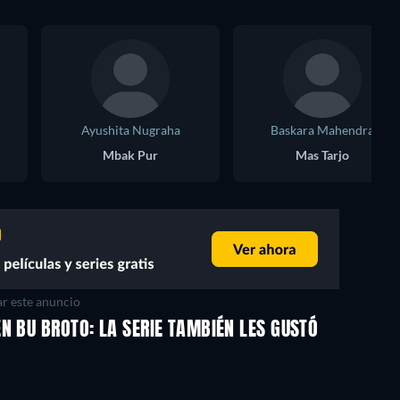
Ayushita Nugraha
Baskara Mahendra
Mbak Pur
Mas Tarjo
r este anuncio
N BU BROTO: LA SERIE TAMBIÉN LES GUSTÓ
TV
TV
TV
TV
TV
TV