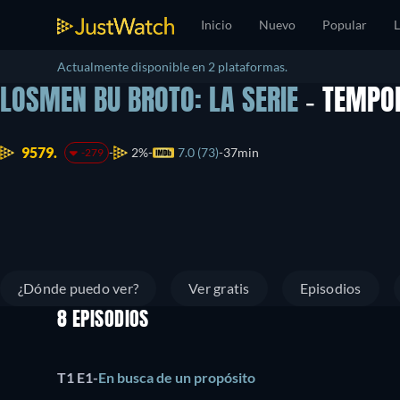
Inicio
Nuevo
Popular
L
Actualmente disponible en 2 plataformas.
LOSMEN BU BROTO: LA SERIE
- TEMPO
9579.
2%
7.0 (73)
37min
-279
¿Dónde puedo ver?
Ver gratis
Episodios
8 EPISODIOS
T1 E1
-
En busca de un propósito