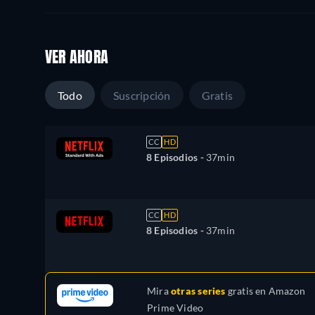
VER AHORA
Todo
Suscripción
Gratis
CC
HD
8 Episodios -
37min
CC
HD
8 Episodios -
37min
Mira
otras series
gratis en
Amazon
Prime Video