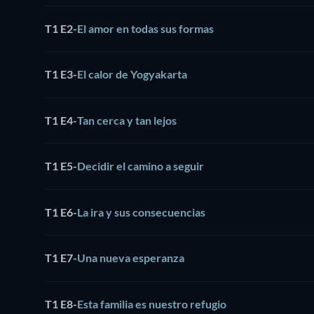
T1 E2
-
El amor en todas sus formas
T1 E3
-
El calor de Yogyakarta
T1 E4
-
Tan cerca y tan lejos
T1 E5
-
Decidir el camino a seguir
T1 E6
-
La ira y sus consecuencias
T1 E7
-
Una nueva esperanza
T1 E8
-
Esta familia es nuestro refugio