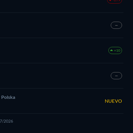
—
+10
—
 Polska
NUEVO
07/2026