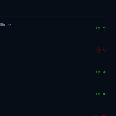
ibujar
+9
-5
+3
+8
-279