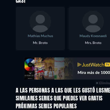
CAST
Mathias Muchus
Maudy Koesnaedi
Mr. Broto
Mrs. Broto
Elimina
A LAS PERSONAS A LAS QUE LES GUSTÓ LOSME
TV
TV
SIMILARES SERIES QUE PUEDES VER GRATIS
TV
PRÓXIMAS SERIES POPULARES
TV
TV