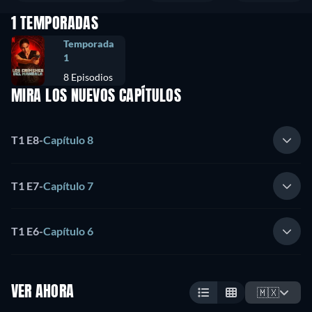
1 TEMPORADAS
Temporada
1
8 Episodios
MIRA LOS NUEVOS CAPÍTULOS
T1 E8
-
Capítulo 8
T1 E7
-
Capítulo 7
T1 E6
-
Capítulo 6
VER AHORA
🇲🇽