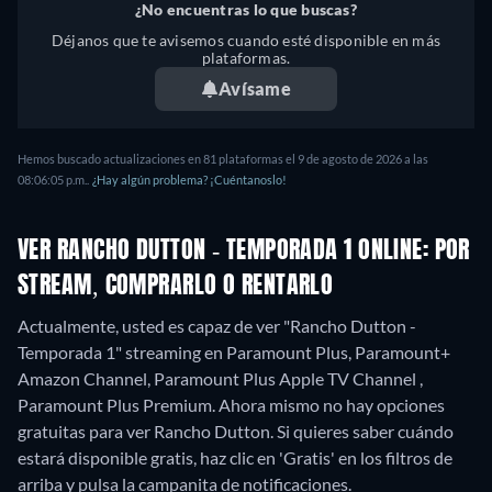
¿No encuentras lo que buscas?
Déjanos que te avisemos cuando esté disponible en más
plataformas.
Avísame
Hemos buscado actualizaciones en
81
plataformas el
9 de agosto de 2026
a las
08:06:05 p.m.
.
¿Hay algún problema? ¡Cuéntanoslo!
VER RANCHO DUTTON - TEMPORADA 1 ONLINE: POR
STREAM, COMPRARLO O RENTARLO
Actualmente, usted es capaz de ver "Rancho Dutton -
Temporada 1" streaming en Paramount Plus, Paramount+
Amazon Channel, Paramount Plus Apple TV Channel ,
Paramount Plus Premium.
Ahora mismo no hay opciones
gratuitas para ver Rancho Dutton. Si quieres saber cuándo
estará disponible gratis, haz clic en 'Gratis' en los filtros de
arriba y pulsa la campanita de notificaciones.