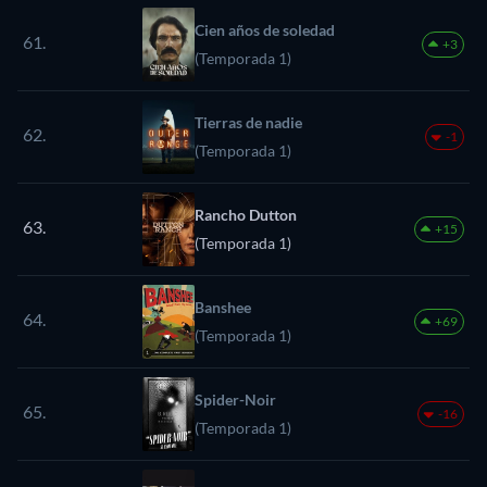
Cien años de soledad
61.
+3
(Temporada 1)
Tierras de nadie
62.
-1
(Temporada 1)
Rancho Dutton
63.
+15
(Temporada 1)
Banshee
64.
+69
(Temporada 1)
Spider-Noir
65.
-16
(Temporada 1)