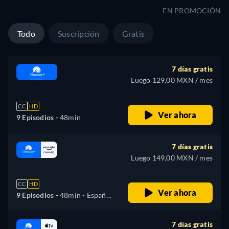
Francés, Italiano, Portugués
EN PROMOCIÓN
Todo
Suscripción
Gratis
7 días gratis
Luego 129,00 MXN / mes
CC
HD
Ver ahora
9 Episodios -
48min
7 días gratis
Luego 149,00 MXN / mes
CC
HD
Ver ahora
9 Episodios -
48min
- Español,
Alemán, Inglés, Francés,
Italiano, Portugués
7 días gratis