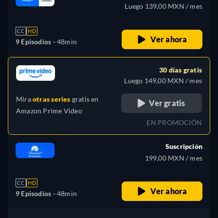
Luego 139,00 MXN / mes
CC
HD
Ver ahora
9 Episodios -
48min
30 días gratis
Luego 149,00 MXN / mes
Mira
otras series
gratis en
Ver gratis
Amazon Prime Video
EN PROMOCIÓN
Suscripción
199,00 MXN / mes
CC
HD
Ver ahora
9 Episodios -
48min