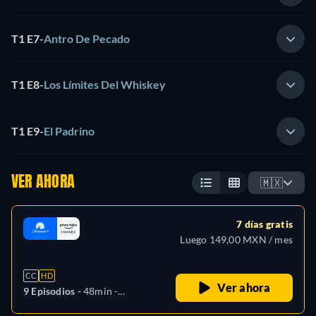
T1 E7
-
Antro De Pecado
T1 E8
-
Los Límites Del Whiskey
T1 E9
-
El Padrino
VER AHORA
🇲🇽
7 días gratis
Luego 149,00 MXN / mes
CC
HD
Ver ahora
9 Episodios -
48min
-
Español, Alemán, Inglés,