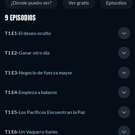
¿Dónde puedo ver?
Ver gratis
Episodios
9 EPISODIOS
T1 E1
-
El deseo oculto
T1 E2
-
Ganar otro día
T1 E3
-
Negocio de fuerza mayor
T1 E4
-
Empieza a balazos
T1 E5
-
Los Pacíficos Encuentran la Paz
T1 E6
-
Un Vaquero Santo