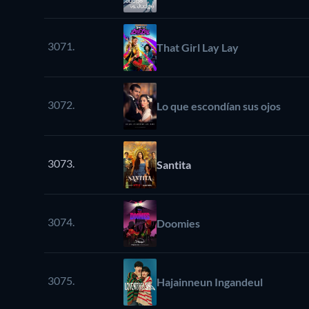
3071.
That Girl Lay Lay
3072.
Lo que escondían sus ojos
3073.
Santita
3074.
Doomies
3075.
Hajainneun Ingandeul