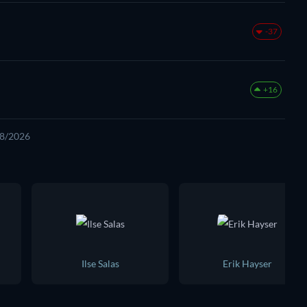
-37
+16
08/2026
Ilse Salas
Erik Hayser