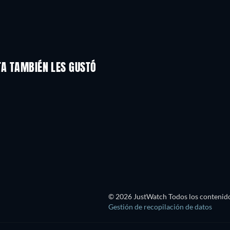
TA TAMBIÉN LES GUSTÓ
TV
TV
TV
TV
TV
TV
Temporada 2
Temporada 2
TV
TV
© 2026 JustWatch Todos los contenido
Gestión de recopilación de datos