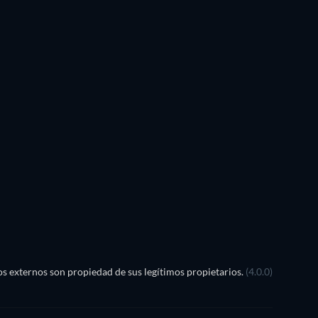
TV
TV
TV
TV
TV
TV
Temporada 4
Temporada 2
TV
TV
s externos son propiedad de sus legítimos propietarios.
(4.0.0)