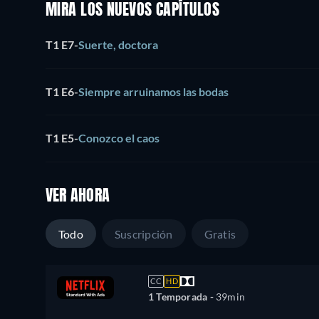
MIRA LOS NUEVOS CAPÍTULOS
T1 E7
-
Suerte, doctora
T1 E6
-
Siempre arruinamos las bodas
T1 E5
-
Conozco el caos
VER AHORA
Todo
Suscripción
Gratis
CC
HD
1 Temporada -
39min