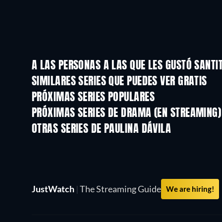
A LAS PERSONAS A LAS QUE LES GUSTÓ SANTI
TV
TV
SIMILARES SERIES QUE PUEDES VER GRATIS
TV
TV
PRÓXIMAS SERIES POPULARES
TV
TV
PRÓXIMAS SERIES DE DRAMA (EN STREAMING)
Temporada 4
Temporada 6
OTRAS SERIES DE PAULINA DÁVILA
TV
TV
El Renacer De Luna
JustWatch
|
The Streaming Guide
We are hiring!