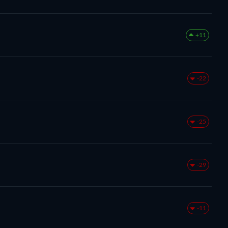
+11
-22
-25
-29
-11