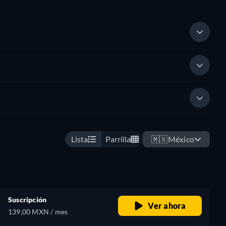
Lista
Parrilla
🇲🇽
México
Suscripción
Ver ahora
139,00 MXN / mes