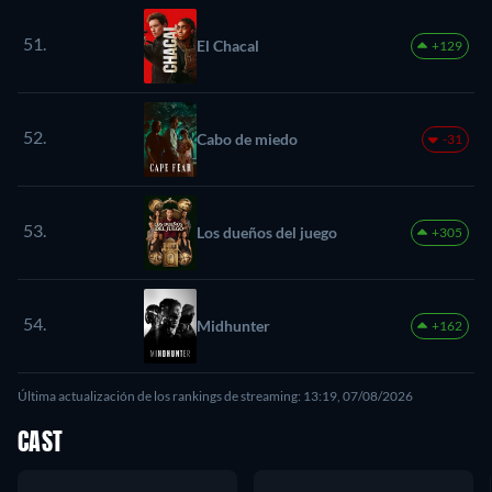
51.
El Chacal
+129
52.
Cabo de miedo
-31
53.
Los dueños del juego
+305
54.
Midhunter
+162
Última actualización de los rankings de streaming: 13:19, 07/08/2026
CAST