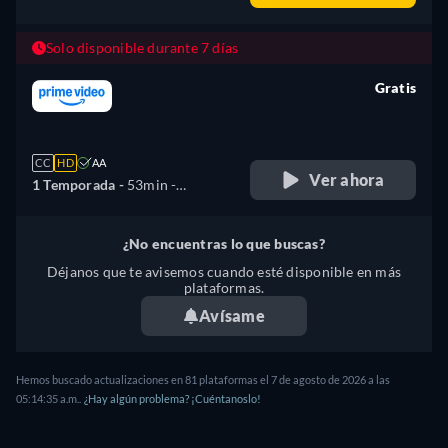
Español, Alemán, Inglés,
Francés, Italiano, Japonés,
Solo disponible durante 7 días
Polaco, Portugués
Gratis
retail price
CC
HD
AA
Ver ahora
1 Temporada -
53min
-
Español, Alemán, Inglés,
Francés, Italiano, Japonés,
¿No encuentras lo que buscas?
Polaco, Portugués
Déjanos que te avisemos cuando esté disponible en más
plataformas.
Avísame
Hemos buscado actualizaciones en
81
plataformas el
7 de agosto de 2026
a las
05:14:35 a.m.
.
¿Hay algún problema? ¡Cuéntanoslo!