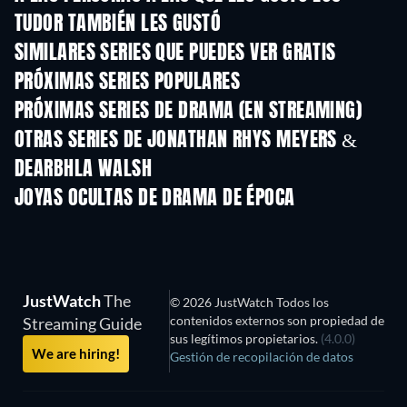
TUDOR TAMBIÉN LES GUSTÓ
TV
TV
SIMILARES SERIES QUE PUEDES VER GRATIS
TV
TV
PRÓXIMAS SERIES POPULARES
TV
TV
PRÓXIMAS SERIES DE DRAMA (EN STREAMING)
Temporada 4
Temporada 6
Tempora
OTRAS SERIES DE JONATHAN RHYS MEYERS &
DEARBHLA WALSH
TV
TV
JOYAS OCULTAS DE DRAMA DE ÉPOCA
JustWatch
The
© 2026 JustWatch Todos los
contenidos externos son propiedad de
Streaming Guide
sus legítimos propietarios.
(4.0.0)
We are hiring!
Gestión de recopilación de datos