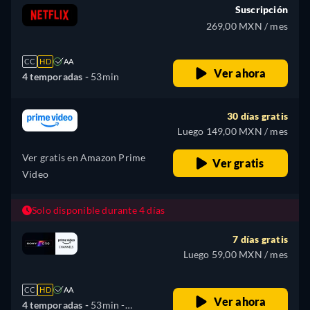
Suscripción
269,00 MXN / mes
CC
HD
AA
Ver ahora
4 temporadas -
53min
30 días gratis
Luego 149,00 MXN / mes
Ver gratis en Amazon Prime
Ver gratis
Video
Solo disponible durante 4 días
7 días gratis
Luego 59,00 MXN / mes
CC
HD
AA
Ver ahora
4 temporadas -
53min
-