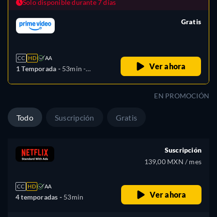
Solo disponible durante 7 días
Gratis
retail price
CC
HD
AA
Ver ahora
1 Temporada -
53min
-
Español, Alemán, Inglés,
Francés, Italiano, Japonés,
EN PROMOCIÓN
Polaco, Portugués
Todo
Suscripción
Gratis
Suscripción
139,00 MXN / mes
CC
HD
AA
Ver ahora
4 temporadas -
53min