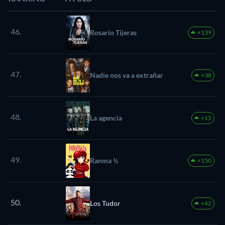
46.
Rosario Tijeras
+139
47.
Nadie nos va a extrañar
+38
48.
La agencia
+15
49.
Ranma ½
+150
50.
Los Tudor
+42