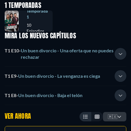
1 TEMPORADAS
Temporada
1
10
Episodios
MIRA LOS NUEVOS CAPÍTULOS
T1 E10
-
Un buen divorcio - Una oferta que no puedes
rechazar
T1 E9
-
Un buen divorcio - La venganza es ciega
T1 E8
-
Un buen divorcio - Baja el telón
VER AHORA
🇲🇽