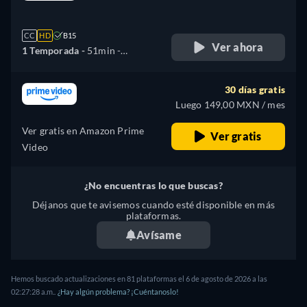
retail price
CC
HD
B15
Ver ahora
1 Temporada -
51min
-
Español
30 días gratis
Luego 149,00 MXN / mes
Ver gratis en Amazon Prime
Ver gratis
Video
¿No encuentras lo que buscas?
Déjanos que te avisemos cuando esté disponible en más
plataformas.
Avísame
Hemos buscado actualizaciones en
81
plataformas el
6 de agosto de 2026
a las
02:27:28 a.m.
.
¿Hay algún problema? ¡Cuéntanoslo!