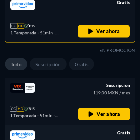
Gratis
retail price
CC
HD
B15
Ver ahora
1 Temporada -
51min
-
Español
EN PROMOCIÓN
Todo
Suscripción
Gratis
Suscripción
119,00 MXN / mes
CC
HD
B15
Ver ahora
1 Temporada -
51min
-
Español
Gratis