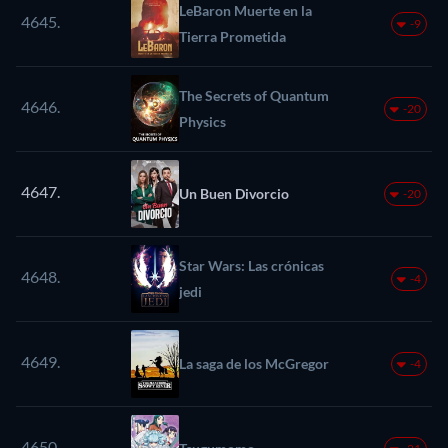
LeBaron Muerte en la
4645.
-9
Tierra Prometida
The Secrets of Quantum
4646.
-20
Physics
4647.
Un Buen Divorcio
-20
Star Wars: Las crónicas
4648.
-4
jedi
4649.
La saga de los McGregor
-4
4650.