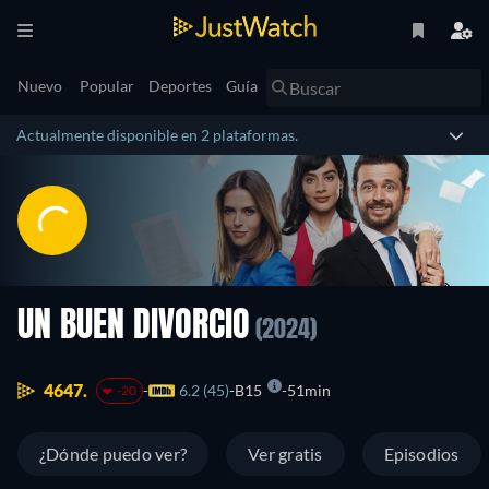
Nuevo
Popular
Deportes
Guía
Actualmente disponible en 2 plataformas.
UN BUEN DIVORCIO
(2024)
4647.
6.2 (45)
B15
51min
-20
¿Dónde puedo ver?
Ver gratis
Episodios