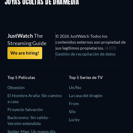
JOYAS OCULTAS DE DRAMEDIA
JustWatch
The
© 2026 JustWatch Todos los
contenidos externos son propiedad de
Streaming Guide
sus legítimos propietarios.
(4.0.0)
We are hiring!
Gestión de recopilación de datos
Top 5 Películas
Top 5 Series de TV
Obsesión
Un/No
El Hombre Araña: Sin camino
La casa del dragón
a casa
From
Proyecto Salvación
Silo
Backrooms: Sin salida -
Lucky
Versión extendida
Spider-Man: Un nuevo día