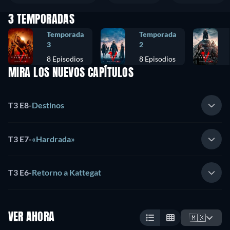
3 TEMPORADAS
Temporada
Temporada
3
2
8 Episodios
8 Episodios
MIRA LOS NUEVOS CAPÍTULOS
T3 E8
-
Destinos
T3 E7
-
«Hardrada»
T3 E6
-
Retorno a Kattegat
VER AHORA
🇲🇽