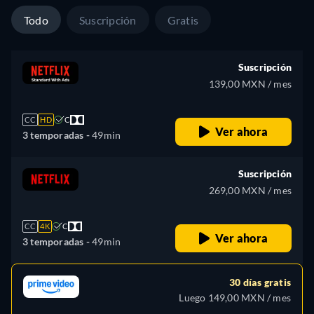
Todo
Suscripción
Gratis
Suscripción
139,00 MXN / mes
CC
HD
C
Ver ahora
3 temporadas -
49min
Suscripción
269,00 MXN / mes
CC
4K
C
Ver ahora
3 temporadas -
49min
30 días gratis
Luego 149,00 MXN / mes