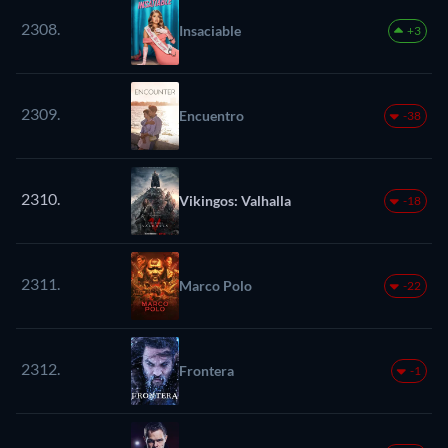
2308.
Insaciable
+3
2309.
Encuentro
-38
2310.
Vikingos: Valhalla
-18
2311.
Marco Polo
-22
2312.
Frontera
-1