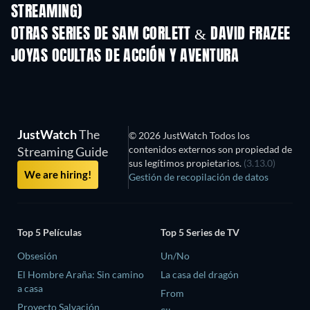
STREAMING)
Temporada 2
Temporada 2
Tempora
OTRAS SERIES DE SAM CORLETT & DAVID FRAZEE
TV
TV
JOYAS OCULTAS DE ACCIÓN Y AVENTURA
TV
JustWatch
The
© 2026 JustWatch Todos los
contenidos externos son propiedad de
Streaming Guide
sus legítimos propietarios.
(3.13.0)
We are hiring!
Gestión de recopilación de datos
Top 5 Películas
Top 5 Series de TV
Obsesión
Un/No
El Hombre Araña: Sin camino
La casa del dragón
a casa
From
Proyecto Salvación