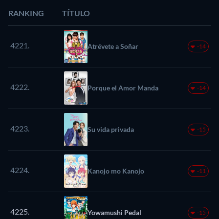
RANKING
TÍTULO
4221.
Atrévete a Soñar
-14
4222.
Porque el Amor Manda
-14
4223.
Su vida privada
-15
4224.
Kanojo mo Kanojo
-11
4225.
Yowamushi Pedal
-15