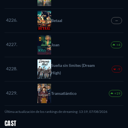
4226.
Betaal
—
4227.
Joan
+4
Sueña sin limites (Dream
4228.
-9
High)
4229.
Transatlántico
+19
Última actualización de los rankings de streaming: 13:19, 07/08/2026
CAST