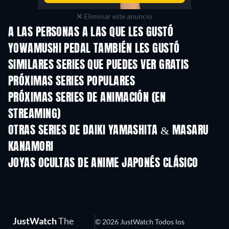
Eliminar este anuncio
A LAS PERSONAS A LAS QUE LES GUSTÓ
YOWAMUSHI PEDAL TAMBIÉN LES GUSTÓ
TV
TV
SIMILARES SERIES QUE PUEDES VER GRATIS
TV
TV
PRÓXIMAS SERIES POPULARES
TV
TV
PRÓXIMAS SERIES DE ANIMACIÓN (EN
STREAMING)
Temporada 2
Temporada 2
Temporada
OTRAS SERIES DE DAIKI YAMASHITA & MASARU
KANAMORI
TV
TV
JOYAS OCULTAS DE ANIME JAPONÉS CLÁSICO
JustWatch
The
© 2026 JustWatch Todos los