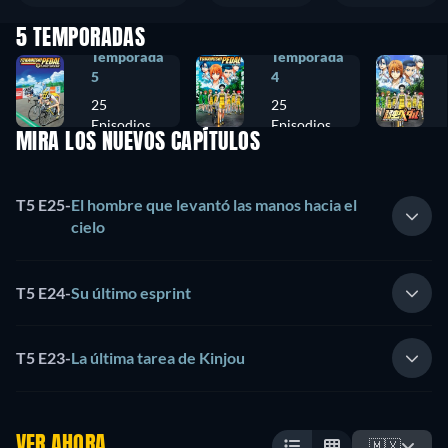
5 TEMPORADAS
Temporada
Temporada
5
4
25
25
Episodios
Episodios
MIRA LOS NUEVOS CAPÍTULOS
T5 E25
-
El hombre que levantó las manos hacia el
cielo
T5 E24
-
Su último esprint
T5 E23
-
La última tarea de Kinjou
VER AHORA
🇲🇽