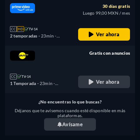
30 días gratis
Luego 99,00 MXN / mes
CC
HD
TV-14
Ver ahora
2 temporadas -
23min
-
Japonés
Gratis con anuncios
retail price
CC
TV-14
Ver ahora
1 Temporada -
23min
-
Español, Inglés
¿No encuentras lo que buscas?
Déjanos que te avisemos cuando esté disponible en más
plataformas.
Avísame