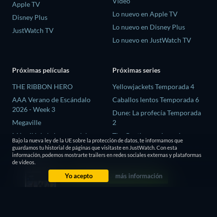
Video
Apple TV
Lo nuevo en Apple TV
Disney Plus
Lo nuevo en Disney Plus
JustWatch TV
Lo nuevo en JustWatch TV
Próximas películas
Próximas series
THE RIBBON HERO
Yellowjackets Temporada 4
AAA Verano de Escándalo
Caballos lentos Temporada 6
2026 - Week 3
Dune: La profecía Temporada
Megaville
2
Más allá de la barrera del
The Gentlemen: La serie
Bajo la nueva ley de la UE sobre la protección de datos, te informamos que
tiempo
Temporada 2
guardamos tu historial de páginas que visitaste en JustWatch. Con esta
información, podemos mostrarte trailers en redes sociales externas y plataformas
El proceso de las brujas
El amor es ciego: Reino Unido
de videos.
Temporada 3
Yo acepto
más información