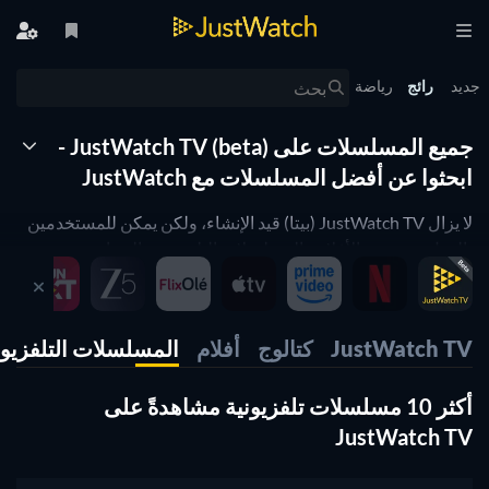
جديد
رائج
رياضة
جميع المسلسلات على JustWatch TV (beta) -
ابحثوا عن أفضل المسلسلات مع JustWatch
لا يزال JustWatch TV (بيتا) قيد الإنشاء، ولكن يمكن للمستخدمين
بالفعل بث بعض الأفلام والمسلسلات التلفزيونية المجانية
المدعومة بالإعلانات الآن، أو استئجار الأفلام عبر تطبيقات الهاتف
المحمول والويب، وكذلك البث عبر تطبيقات التلفزيون الخاصة بنا.
JustWatch TV
كتالوج
أفلام
المسلسلات التلفزيون
أكثر 10 مسلسلات تلفزيونية مشاهدةً على
JustWatch TV