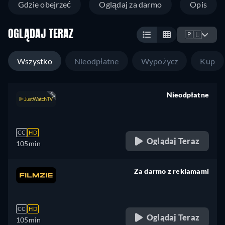
Gdzie obejrzeć
Oglądaj za darmo
Opis
OGLĄDAJ TERAZ
🇵🇱
Wszystko
Nieodpłatne
Wypożycz
Kup
Nieodpłatne
retail price
CC
HD
Oglądaj Teraz
105min
Za darmo z reklamami
retail price
CC
HD
Oglądaj Teraz
105min