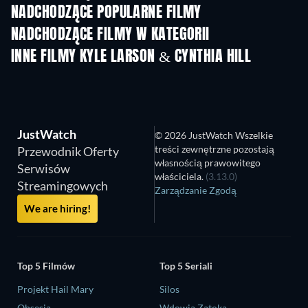
NADCHODZĄCE POPULARNE FILMY
NADCHODZĄCE FILMY W KATEGORII
INNE FILMY KYLE LARSON & CYNTHIA HILL
JustWatch
© 2026 JustWatch Wszelkie
treści zewnętrzne pozostają
Przewodnik Oferty
własnością prawowitego
Serwisów
właściciela.
(3.13.0)
Streamingowych
Zarządzanie Zgodą
We are hiring!
Top 5 Filmów
Top 5 Seriali
Projekt Hail Mary
Silos
Obsesja
Wdowia Zatoka