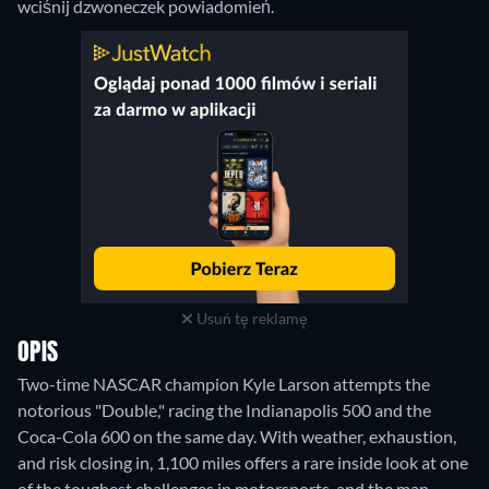
wciśnij dzwoneczek powiadomień.
Usuń tę reklamę
OPIS
Two-time NASCAR champion Kyle Larson attempts the
notorious "Double," racing the Indianapolis 500 and the
Coca-Cola 600 on the same day. With weather, exhaustion,
and risk closing in, 1,100 miles offers a rare inside look at one
of the toughest challenges in motorsports-and the man