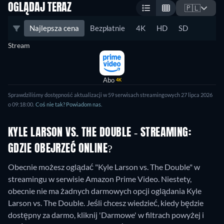
OGLĄDAJ TERAZ
🇵🇱
Najlepsza cena
Bezpłatnie
4K
HD
SD
Stream
Abo
4K
Sprawdziliśmy dostępność aktualizacji w 59 serwisach streamingowych 27 lipca 2026
o 09:18:00.
Coś nie tak? Powiadom nas.
KYLE LARSON VS. THE DOUBLE - STREAMING:
GDZIE OBEJRZEĆ ONLINE?
Obecnie możesz oglądać "Kyle Larson vs. The Double" w
streamingu w serwisie Amazon Prime Video.
Niestety,
obecnie nie ma żadnych darmowych opcji oglądania Kyle
Larson vs. The Double. Jeśli chcesz wiedzieć, kiedy będzie
dostępny za darmo, kliknij 'Darmowe' w filtrach powyżej i