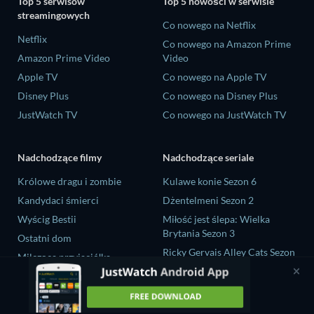
Top 5 serwisów
Top 5 nowości w serwisie
streamingowych
Co nowego na Netflix
Netflix
Co nowego na Amazon Prime
Amazon Prime Video
Video
Apple TV
Co nowego na Apple TV
Disney Plus
Co nowego na Disney Plus
JustWatch TV
Co nowego na JustWatch TV
Nadchodzące filmy
Nadchodzące seriale
Królowe dragu i zombie
Kulawe konie Sezon 6
Kandydaci śmierci
Dżentelmeni Sezon 2
Wyścig Bestii
Miłość jest ślepa: Wielka
Brytania Sezon 3
Ostatni dom
Ricky Gervais Alley Cats Sezon
Milcząca przyjaciółka
1
Operation Safed Sagar Sezon 1