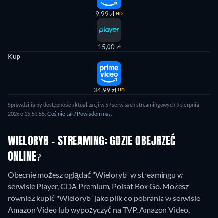
9,99 zł
HD
15,00 zł
Kup
34,99 zł
HD
Sprawdziliśmy dostępność aktualizacji w 59 serwisach streamingowych 9 sierpnia
2026 o 15:51:55.
Coś nie tak? Powiadom nas.
WIELORYB - STREAMING: GDZIE OBEJRZEĆ
ONLINE?
Obecnie możesz oglądać "Wieloryb" w streamingu w
serwisie Player, CDA Premium, Polsat Box Go. Możesz
również kupić "Wieloryb" jako plik do pobrania w serwisie
Amazon Video lub wypożyczyć na TVP, Amazon Video,