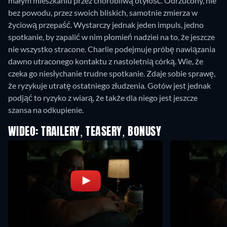
małym mieszkaniu przez chorobliwą otyłość. Odrzucony, nie
bez powodu, przez swoich bliskich, samotnie zmierza w
życiową przepaść. Wystarczy jednak jeden impuls, jedno
spotkanie, by zapalić w nim płomień nadziei na to, że jeszcze
nie wszystko stracone. Charlie podejmuje próbę nawiązania
dawno utraconego kontaktu z nastoletnią córką. Wie, że
czeka go niesłychanie trudne spotkanie. Zdaje sobie sprawę,
że ryzykuje utratę ostatniego złudzenia. Gotów jest jednak
podjąć to ryzyko z wiarą, że także dla niego jest jeszcze
szansa na odkupienie.
WIDEO: TRAILERY, TEASERY, BONUSY