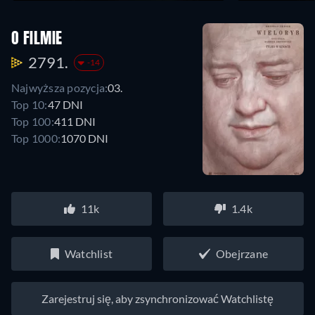
O FILMIE
2791.
-14
Najwyższa pozycja:
03.
Top 10:
47 DNI
Top 100:
411 DNI
Top 1000:
1070 DNI
11k
1.4k
Watchlist
Obejrzane
Zarejestruj się, aby zsynchronizować Watchlistę