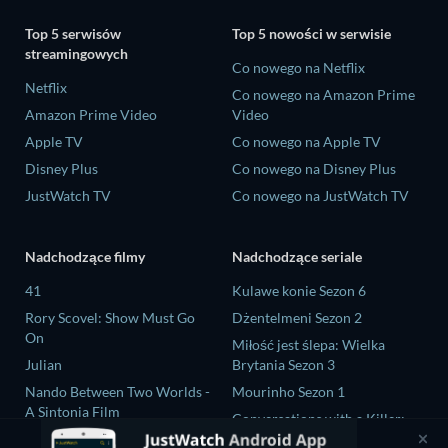
Top 5 serwisów
Top 5 nowości w serwisie
streamingowych
Co nowego na Netflix
Netflix
Co nowego na Amazon Prime
Amazon Prime Video
Video
Apple TV
Co nowego na Apple TV
Disney Plus
Co nowego na Disney Plus
JustWatch TV
Co nowego na JustWatch TV
Nadchodzące filmy
Nadchodzące seriale
41
Kulawe konie Sezon 6
Rory Scovel: Show Must Go
Dżentelmeni Sezon 2
On
Miłość jest ślepa: Wielka
Julian
Brytania Sezon 3
Nando Between Two Worlds -
Mourinho Sezon 1
A Sintonia Film
Conversations with a Killer:
MLB Field of Dreams: Phillies
The Charles Manson Tapes