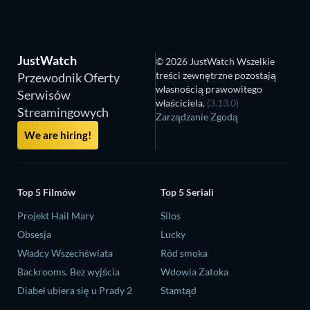
JustWatch
© 2026 JustWatch Wszelkie
treści zewnętrzne pozostają
Przewodnik Oferty
własnością prawowitego
Serwisów
właściciela.
(3.13.0)
Streamingowych
Zarządzanie Zgodą
We are hiring!
Top 5 Filmów
Top 5 Seriali
Projekt Hail Mary
Silos
Obsesja
Lucky
Władcy Wszechświata
Ród smoka
Backrooms. Bez wyjścia
Wdowia Zatoka
Diabeł ubiera się u Prady 2
Stamtąd