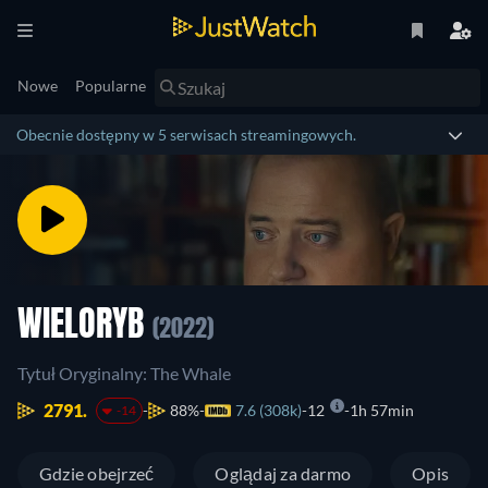
Nowe
Popularne
Obecnie dostępny w 5 serwisach streamingowych.
WIELORYB
(2022)
Tytuł Oryginalny: The Whale
2791.
88%
7.6 (308k)
12
1h 57min
-14
Gdzie obejrzeć
Oglądaj za darmo
Opis