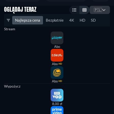
OGLĄDAJ TERAZ
🇵🇱
Najlepsza cena
Bezpłatnie
4K
HD
SD
Stream
Abo
Abo
HD
Abo
HD
Wypożycz
8,00 zł