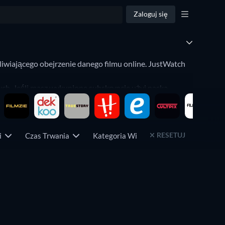
Zaloguj się
liwiającego obejrzenie danego filmu online. JustWatch
ch. Jeśli masz wykupione subskrypcje użyj paska
eo
. Chcesz wypożyczyć lub kupić film? Użyj naszego filtra
 oraz Google Play.
RESETUJ
ji
Czas Trwania
Kategoria Wiekowa