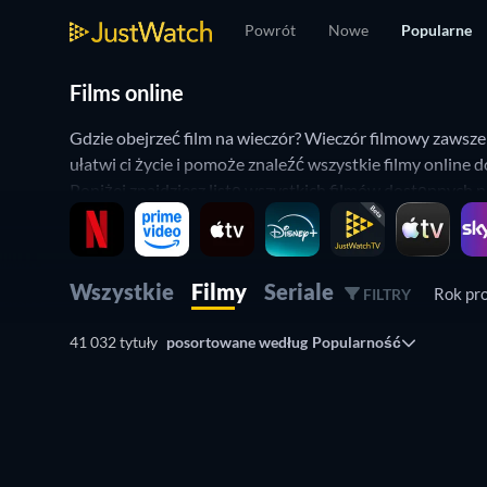
Powrót
Nowe
Popularne
Films online
Gdzie obejrzeć film na wieczór? Wieczór filmowy zawsze
ułatwi ci życie i pomoże znaleźć wszystkie filmy online d
Poniżej znajdziesz listę wszystkich filmów dostępnych 
WatchBar, aby wybrać filmy dostępne online w serwisach
"Cena" lub sprawdź ofertę najpopularniejszych serwisó
Wszystkie
Filmy
Seriale
Rok pr
Ta stronie umożliwia wyszukiwanie i oglądanie filmów 
FILTRY
41 032 tytuły
posortowane według
Popularność