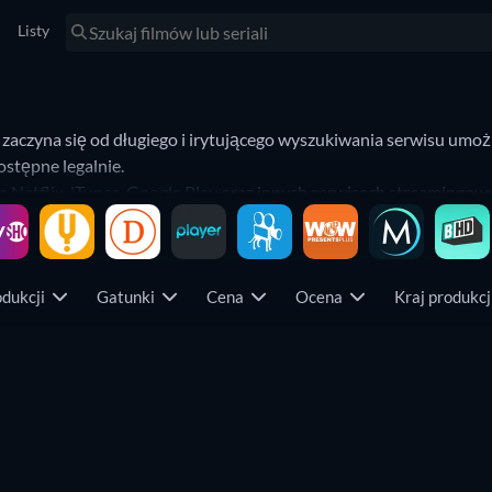
Listy
 zaczyna się od długiego i irytującego wyszukiwania serwisu umoż
ostępne legalnie.
na
Netflix
,
iTunes
,
Google Play
oraz innych serwisach streamingowy
 oferujących stały abonament, jak Netflix czy
Amazon Prime Vid
w umożliwiających zakup lub wypożyczenie filmów: VOD.pl, iTunes
odukcji
Gatunki
Cena
Ocena
Kraj produkc
dostępnych online. Nowo dodane filmy znajdziesz
tutaj
.