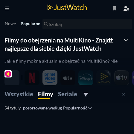
Nowe
Popularne
Filmy do obejrzenia na MultiKino - Znajdź
najlepsze dla siebie dzięki JustWatch
Jakie filmy można aktualnie obejrzeć na MultiKino? Nie
zastanawiaj się więcej! JustWatch zawiera kompletną listę
filmów dostępnych na MultiKino. Posortowaliśmy je według
popularności, dzięki czemu możesz wybrać najlepsze filmy
dostępne na MultiKino. Chcesz zobaczyć tylko horrory
Wszystkie
Filmy
Seriale
dostępne na MultiKino lub filmy komediowe dostępne na
MultiKino? Po prostu użyj filtrów dostępnych poniżej, aby
54 tytuły
posortowane według
Popularność
wybrać ten spełniający twoje oczekiwania. Tak, to takie
proste! Nasza lista filmów MultiKino jest aktualizowana
codziennie, dzięki czemu nie przegapisz dobrych filmów
dostępnych na MultiKino.